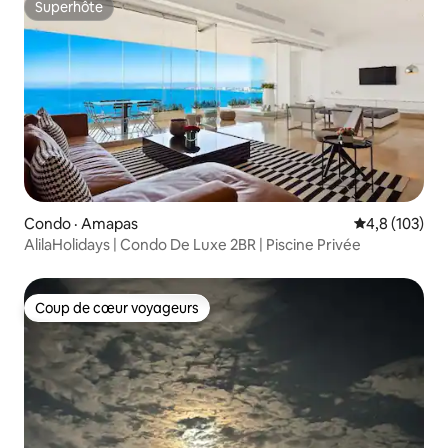
Superhôte
Superhôte
Condo · Amapas
Note moyenne
4,8 (103)
AlilaHolidays | Condo De Luxe 2BR | Piscine Privée
Coup de cœur voyageurs
Coup de cœur voyageurs