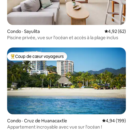
Condo · Sayulita
Note moyenne
4,92 (62)
Piscine privée, vue sur l'océan et accès à la plage inclus
Coup de cœur voyageurs
Coup de cœur voyageurs parmi les plus aimés
Condo · Cruz de Huanacaxtle
Note moyenne 
4,94 (199)
Appartement incroyable avec vue sur l'océan !