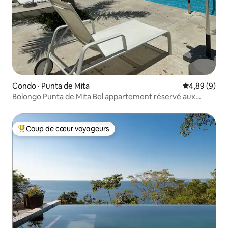
Condo · Punta de Mita
Note moyenn
4,89 (9)
Bolongo Punta de Mita Bel appartement réservé aux
adultes.
Coup de cœur voyageurs
Coup de cœur voyageurs parmi les plus aimés