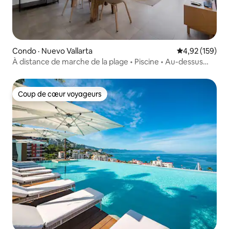
Condo · Nuevo Vallarta
Note moyenne 
4,92 (159)
À distance de marche de la plage • Piscine • Au-dessus
des magasins et des restaurants
Coup de cœur voyageurs
Coup de cœur voyageurs