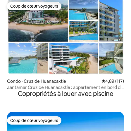
Coup de cœur voyageurs
Coup de cœur voyageurs
Condo · Cruz de Huanacaxtle
Note moyenne 
4,89 (117)
Zantamar Cruz de Huanacaxtle : appartement en bord de
Copropriétés à louer avec piscine
mer
Coup de cœur voyageurs
Coup de cœur voyageurs