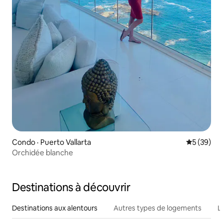
Condo · Puerto Vallarta
Note moye
5 (39)
Orchidée blanche
Destinations à découvrir
Destinations aux alentours
Autres types de logements
L