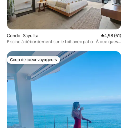
Condo · Sayulita
Note moyenne
4,98 (61)
Piscine à débordement sur le toit avec patio · À quelques
pas de la plage
Coup de cœur voyageurs
Coup de cœur voyageurs