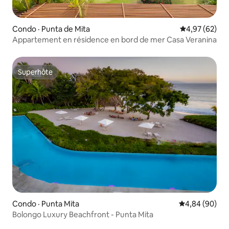
Condo · Punta de Mita
Note moyenne
4,97 (62)
Appartement en résidence en bord de mer Casa Veranina
Superhôte
Superhôte
Condo · Punta Mita
Note moyenne
4,84 (90)
Bolongo Luxury Beachfront - Punta Mita