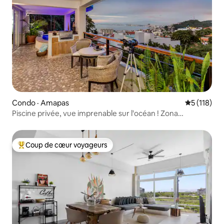
Condo · Amapas
Note moyen
5 (118)
Piscine privée, vue imprenable sur l'océan ! Zona
Romantica
Coup de cœur voyageurs
Coup de cœur voyageurs parmi les plus aimés