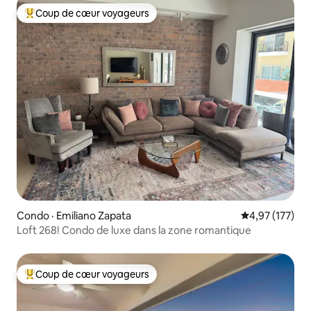
Coup de cœur voyageurs
Coup de cœur voyageurs parmi les plus aimés
Condo · Emiliano Zapata
Note moyenne 
4,97 (177)
Loft 268! Condo de luxe dans la zone romantique
Coup de cœur voyageurs
Coup de cœur voyageurs parmi les plus aimés