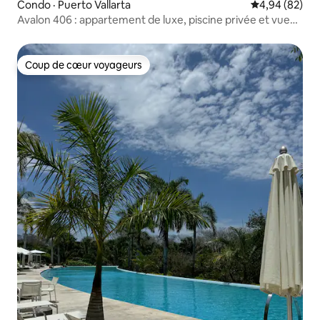
Condo · Puerto Vallarta
Note moyenne
4,94 (82)
Avalon 406 : appartement de luxe, piscine privée et vue
divine
Coup de cœur voyageurs
Coup de cœur voyageurs