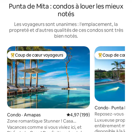
Punta de Mita : condos à louer les mieux
notés
Les voyageurs sont unanimes : l'emplacement, la
propreté et d'autres qualités de ces condos sont très
bien notés.
Coup de cœur voyageurs
Coup de cœur 
Coup de cœur voyageurs parmi les plus aimés
Coup de cœur voy
Condo · Punta Mit
Reposez-vous dan
Condo · Amapas
Note moyenne de 4,97 sur 5, 1
4,97 (199)
Luxueuse propriét
Zone romantique Stunner ! Casa
entièrement meubl
Disfruto PV @ PIER|57
Vacances comme si vous viviez ici, et
disponible à la loc