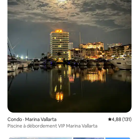
Condo · Marina Vallarta
Note moyenne 
4,88 (131)
Piscine à débordement VIP Marina Vallarta