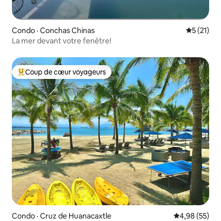
Condo · Conchas Chinas
Note moye
5 (21)
La mer devant votre fenêtre!
Coup de cœur voyageurs
Coup de cœur voyageurs parmi les plus aimés
Condo · Cruz de Huanacaxtle
Note moyenne
4,98 (55)