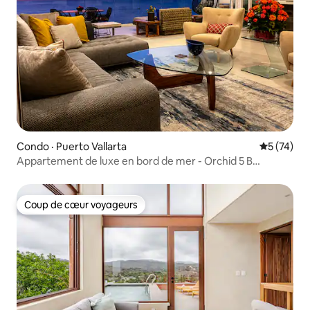
Condo · Puerto Vallarta
Note moye
5 (74)
Appartement de luxe en bord de mer - Orchid 5 B
Beachfront
Coup de cœur voyageurs
Coup de cœur voyageurs