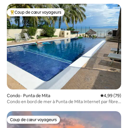
Coup de cœur voyageurs
Coup de cœur voyageurs parmi les plus aimés
Condo · Punta de Mita
Note moyenne
4,99 (79)
Condo en bord de mer à Punta de Mita Internet par fibre
optique
Coup de cœur voyageurs
Coup de cœur voyageurs