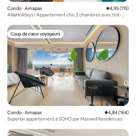
Condo · Amapas
Note moyenne 
4,95 (115)
AlilaHolidays | Appartement chic 2 chambres avec toit-
terrasse incroyable
Coup de cœur voyageurs
Coup de cœur voyageurs
Condo · Amapas
Note moyenne 
4,84 (164)
Superbe appartement à SOHO par Maxwell Residences