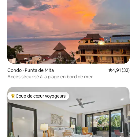
Condo · Punta de Mita
Note moyenne
4,91 (32)
Accès sécurisé à la plage en bord de mer
Coup de cœur voyageurs
Coup de cœur voyageurs parmi les plus aimés