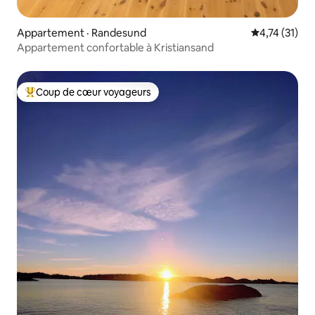
Appartement · Randesund
Note moyenne
4,74 (31)
Appartement confortable à Kristiansand
Coup de cœur voyageurs
Coup de cœur voyageurs parmi les plus aimés