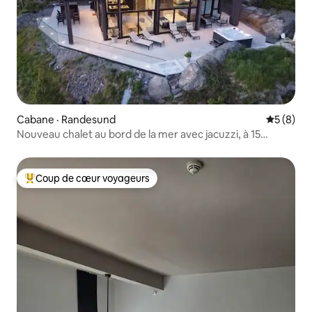
Cabane · Randesund
Note moy
5 (8)
Nouveau chalet au bord de la mer avec jacuzzi, à 15
minutes du zoo
Coup de cœur voyageurs
Coup de cœur voyageurs parmi les plus aimés