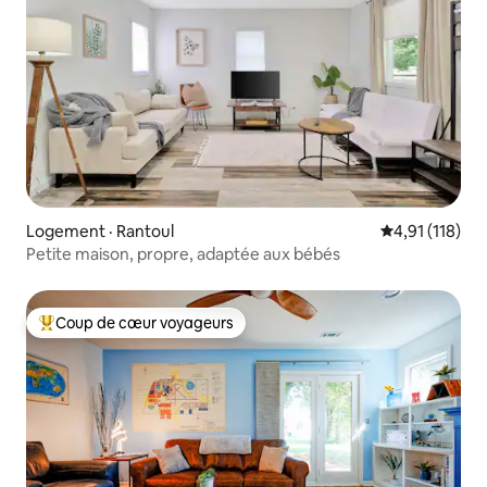
Logement · Rantoul
Note moyenne 
4,91 (118)
Petite maison, propre, adaptée aux bébés
Coup de cœur voyageurs
Coup de cœur voyageurs parmi les plus aimés