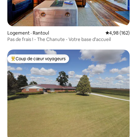
Logement · Rantoul
Note moyenne 
4,98 (162)
Pas de frais ! - The Chanute - Votre base d'accueil
Coup de cœur voyageurs
Coup de cœur voyageurs parmi les plus aimés