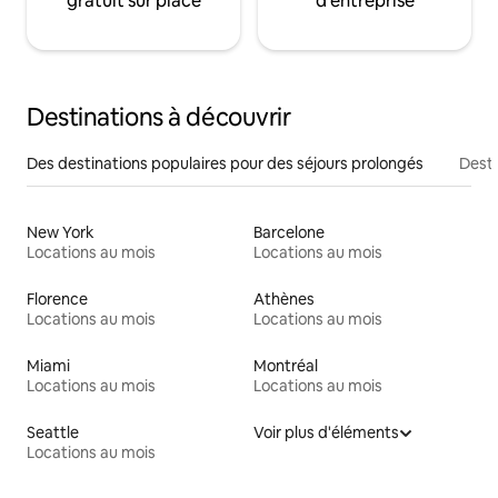
gratuit sur place
d'entreprise
Destinations à découvrir
Des destinations populaires pour des séjours prolongés
Desti
New York
Barcelone
Locations au mois
Locations au mois
Florence
Athènes
Locations au mois
Locations au mois
Miami
Montréal
Locations au mois
Locations au mois
Seattle
Voir plus d'éléments
Locations au mois