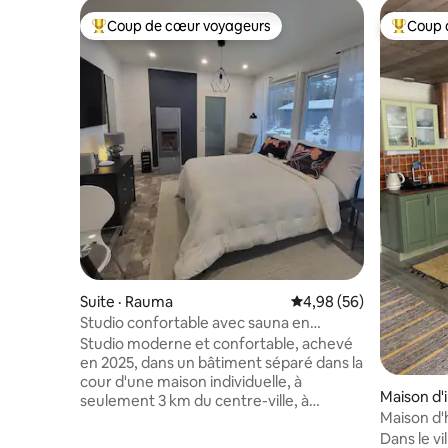
Coup de cœur voyageurs
Coup 
Coup de cœur voyageurs parmi les plus aimés
Coup de 
Suite · Rauma
Note moyenne de 4,98
4,98 (56)
Studio confortable avec sauna en
rondins
Studio moderne et confortable, achevé
en 2025, dans un bâtiment séparé dans la
cour d'une maison individuelle, à
Maison d'
seulement 3 km du centre-ville, à
Maison d'
proximité de beaux sentiers de plein air.
paysage d
Dans le vi
Les animaux de compagnie sont les