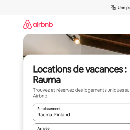
Aller
Une pa
directement
au
contenu
Locations de vacances :
Rauma
Trouvez et réservez des logements uniques su
Airbnb.
Emplacement
Quand les résultats sont affichés, parcourez-les en 
Arrivée