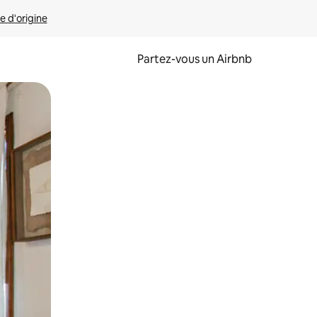
e d'origine
Partez-vous un Airbnb
et en les faisant glisser.