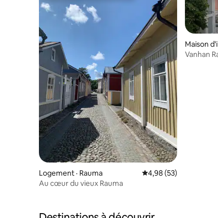
Maison d'
Vanhan Ra
de la viei
Logement · Rauma
Note moyenne de 4,98
4,98 (53)
Au cœur du vieux Rauma
Destinations à découvrir