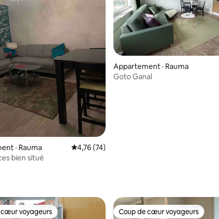
sur 5, 298 commentaires
Appartement · Rauma
Goto Ganal
ent · Rauma
Note moyenne de 4,76 sur 5, 74 commentai
4,76 (74)
es bien situé
 cœur voyageurs
Coup de cœur voyageurs
 cœur voyageurs
Coup de cœur voyageurs