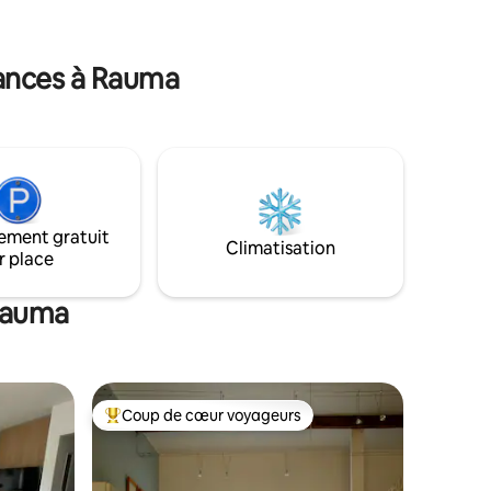
sont inondées de lumière à l'intérieur, et
la terrasse
l'atmosphère est créée par un large
oleil.
parquet et une hauteur de pièce élevée.
cances à Rauma
L'appartement est au deuxième étage et
la fenêtre s'ouvre sur le marché.
ement gratuit
Climatisation
r place
 Rauma
Coup de cœur voyageurs
Coup de cœur voyageurs parmi les plus aimés