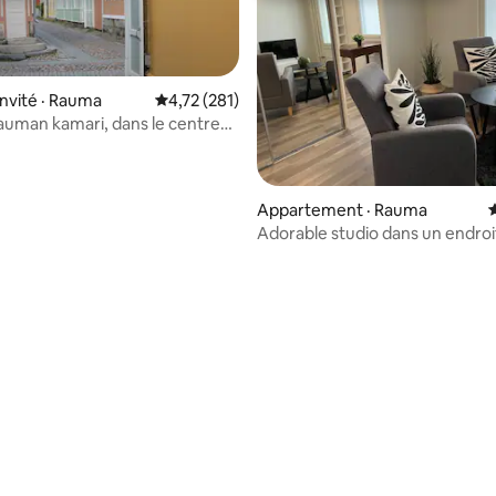
invité · Rauma
Note moyenne de 4,72 sur 5, 281 commentai
4,72 (281)
uman kamari, dans le centre
lle ville de Rauma
Appartement · Rauma
Adorable studio dans un endroi
magnifique, balcon avec vue sur
 sur 5, 53 commentaires