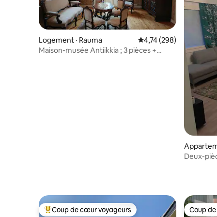
Logement · Rauma
Note moyenne de 4,74 
4,74 (298)
Maison-musée Antiikkia ; 3 pièces +
cuisine, au centre de Rauma, 90 m2
Appartem
Deux-pièc
Coup de cœur voyageurs
Coup de
Coup de cœur voyageurs parmi les plus aimés
Coup de