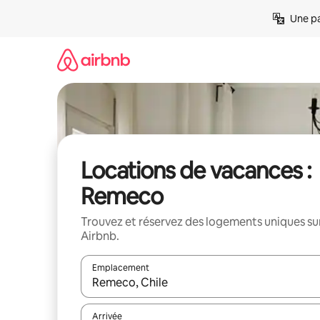
Aller
Une pa
directement
au
contenu
Locations de vacances :
Remeco
Trouvez et réservez des logements uniques su
Airbnb.
Emplacement
Quand les résultats sont affichés, parcourez-les en 
Arrivée