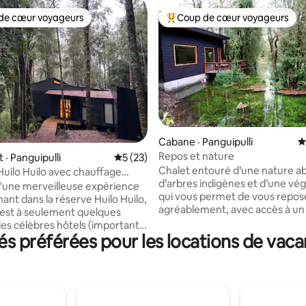
de cœur voyageurs
Coup de cœur voyageurs
cœur voyageurs parmi les plus aimés
Coup de cœur voyageurs parmi 
Cabane · Panguipulli
N
Repos et nature
 sur 5, 16 commentaires
· Panguipulli
Note moyenne de 5 sur 5, 23 commentai
5 (23)
Chalet entouré d’une nature a
Huilo Huilo avec chauffage
d’arbres indigènes et d’une vé
d'une merveilleuse expérience
qui vous permet de vous repos
ant dans la réserve Huilo Huilo,
agréablement, avec accès à un 
 est à seulement quelques
rivière Fuy et à environ 100 mèt
es célèbres hôtels (important
rivière elle-même, où vous pou
s préférées pour les locations de vac
tes à l'intérieur de la
pratiquer la pêche sportive. No
é ne sont pas toujours faciles)
sommes situés à 10 minutes de 
se de 3 pièces (deux avec un lit
réserve Huilo-Huilo, à quelques
 une avec une couchette) et de
kilomètres de Choshuenco, à 4
es de bains, du chauffage
des sources thermales de Liqui
rès nécessaire pour ne pas avoir