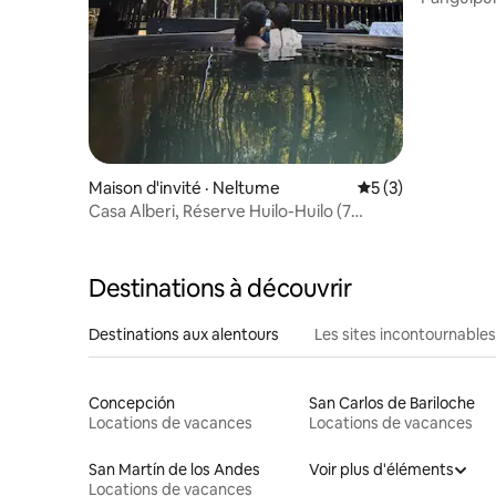
plage
Maison d'invité · Neltume
Note moyenne de 
5 (3)
Casa Alberi, Réserve Huilo-Huilo (7
personnes)
Destinations à découvrir
Destinations aux alentours
Les sites incontournables
Concepción
San Carlos de Bariloche
Locations de vacances
Locations de vacances
San Martín de los Andes
Voir plus d'éléments
Locations de vacances