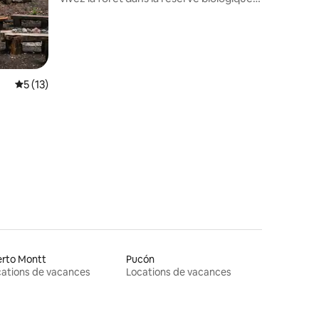
huilo huilo
Note moyenne de 5 sur 5, 13 commentaires
5 (13)
erto Montt
Pucón
ations de vacances
Locations de vacances