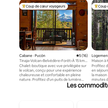
Coup de cœur voyageurs
Coup 
Coup de cœur voyageurs parmi les plus aimés
Coup de 
Cabane · Pucón
Note moyenne de 5
5 (16)
Logement 
Tinaja•Volcan•Belvédère•Forêt•À 15 km
Maison à 
de Pucón.
central
Chalet-boutique avec vue privilégiée sur
Profitez 
le volcan, conçu pour une expérience
en séjourn
chaleureuse et confortable en pleine
la maison
nature. Profitez d'un puits de lumière
minutes d
Les commodité
lumineux, d'une grande terrasse
car les rou
couverte, d'une cheminée et de la
copropriét
possibilité de vous détendre dans un bain
Elle dispo
à remous en plein air. Son emplacement
double et
permet d'être à quelques minutes : du
deux sall
centre de Pucón, du lac Villarrica, des
central (t