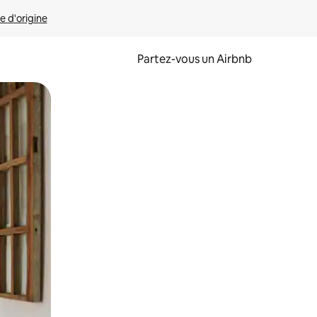
e d'origine
Partez-vous un Airbnb
et en les faisant glisser.