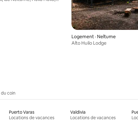
Logement · Neltume
Alto Huilo Lodge
5 sur 5, 3 commentaires
 du coin
Puerto Varas
Valdivia
Pu
Locations de vacances
Locations de vacances
Loc