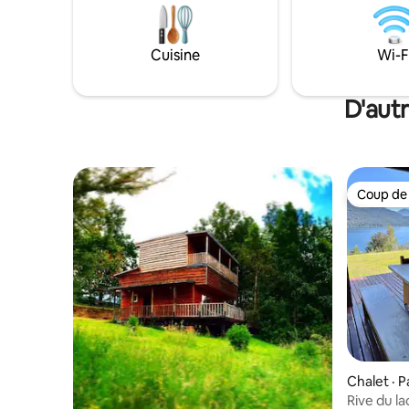
plages Blanca et Negra de Caburgua, des
froid au p
sources thermales, des volcans, des
fonctionn
sentiers de randonnée, des parcs
et un moteur dies
Cuisine
Wi-F
nationaux, des rivières, des cascades et
inoubliabl
d'une grande variété d'attractions
nature et
naturelles et d'activités tout au long de
D'aut
l'année.
Coup de
Coup de
Chalet · P
Rive du l