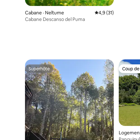
privée | 
Cabane · Neltume
Note moyenne de 4,9
4,9 (31)
Cabane Descanso del Puma
Superhôte
Coup de
Superhôte
Coup de
Logement 
Panguipull