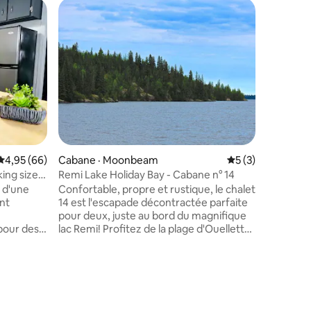
Cottage
Coup
Coup de
Escapade
Une retra
vue tranqu
Profitez 
détendez
soyez à l
de vacanc
distance
Hideaway 
minutes 
res
Note moyenne de 4,95 sur 5, 66 commentaires
4,95 (66)
Cabane · Moonbeam
Note moyenne de 
5 (3)
(épicerie
commodité
ing size -
Remi Lake Holiday Bay - Cabane n° 14
ville de K
e d'une
Confortable, propre et rustique, le chalet
grand par
nt
14 est l'escapade décontractée parfaite
camions/
pour deux, juste au bord du magnifique
sentier d
pour des
lac Remi! Profitez de la plage d'Ouellette
le long d
rée :
Bay, faites du bateau, pêchez, faites de la
de parking
randonnée ou asseyez-vous simplement
our un
sur votre véranda... profitez du coucher
essaire.
de soleil en écoutant les huards. Le
 deux
chalet 14 est composé d'une chambre,
 et
d'un salon, d'une salle de bain 4 pièces et