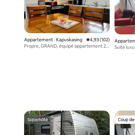
Appartement · Kapuskasing
Note moyenne de 4,93 
4,93 (102)
Appartem
Propre, GRAND, équipé appartement 2
Suite lux
chambres - Mimilou's #2
Superhôte
Coup de
Superhôte
Coup de