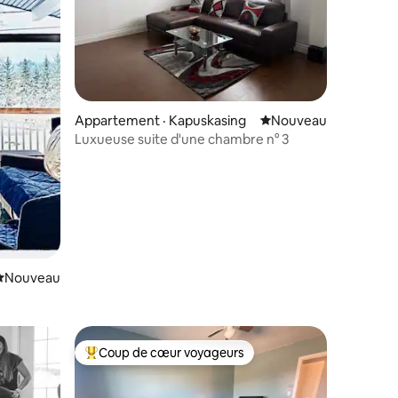
res
Appartement · Kapuskasing
Nouvel hébergement
Nouveau
Luxueuse suite d'une chambre n° 3
Nouvel hébergement
Nouveau
Coup de cœur voyageurs
Coup de cœur voyageurs parmi les plus aimés