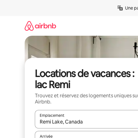
Aller
Une pa
directement
au
contenu
Locations de vacances :
lac Remi
Trouvez et réservez des logements uniques su
Airbnb.
Emplacement
Quand les résultats sont affichés, parcourez-les en 
Arrivée