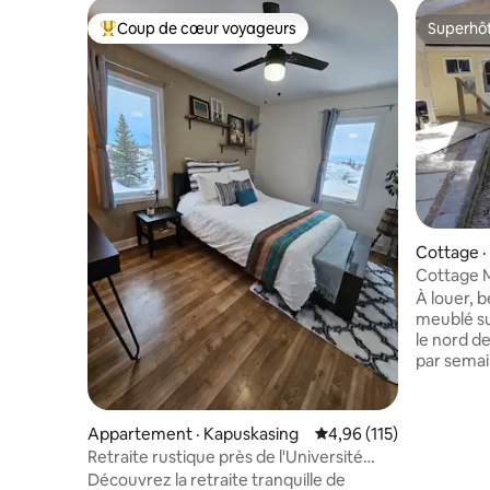
Coup de cœur voyageurs
Superhô
Coup de cœur voyageurs parmi les plus aimés
Superhô
Cottage 
Cottage 
À louer, 
meublé su
le nord d
par semai
commodit
journées 
agréables
Appartement · Kapuskasing
Note moyenne de 4,96 
4,96 (115)
maison d'
Retraite rustique près de l'Université
comprenne
Hearst et de l'hôpital
Découvrez la retraite tranquille de
linge, un