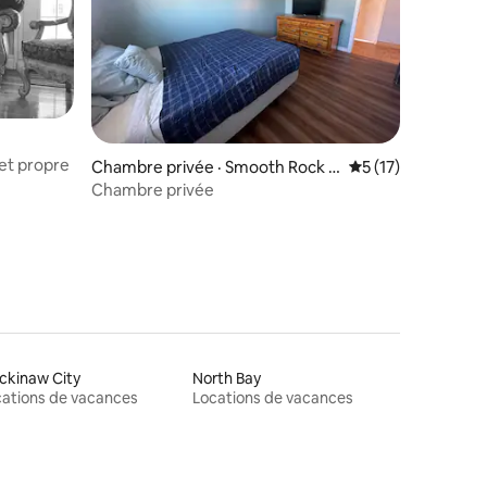
 et propre
res
Chambre privée · Smooth Rock F
Note moyenne de 
5 (17)
alls
Chambre privée
ckinaw City
North Bay
ations de vacances
Locations de vacances