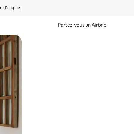
e d'origine
Partez-vous un Airbnb
et en les faisant glisser.