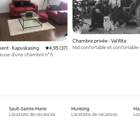
3 sur 5, 6 commentaires
Chambre privée · Val Rita
Nid confortable et confortable
ent · Kapuskasing
Note moyenne de 4,95 sur 5, 37 commentai
4,95 (37)
ueuse d'une chambre n° 5
Sault-Sainte-Marie
Munising
Ma
Locations de vacances
Locations de vacances
Loc