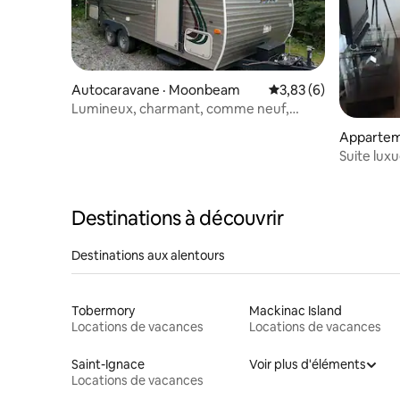
Autocaravane · Moonbeam
Note moyenne de 3,8
3,83 (6)
Lumineux, charmant, comme neuf,
cheminée Keystone 19' 19
Appartem
Suite lux
Destinations à découvrir
Destinations aux alentours
Tobermory
Mackinac Island
Locations de vacances
Locations de vacances
Saint-Ignace
Voir plus d'éléments
Locations de vacances