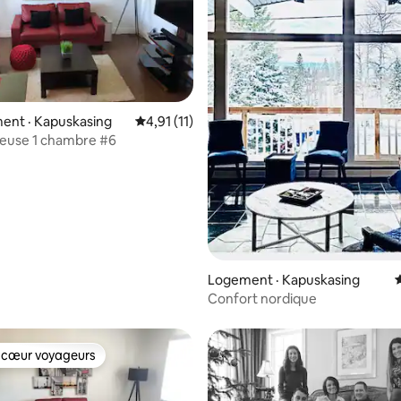
sur 5, 102 commentaires
ent · Kapuskasing
Note moyenne de 4,91 sur 5, 11 commentai
4,91 (11)
ueuse 1 chambre #6
Logement · Kapuskasing
Confort nordique
 cœur voyageurs
 cœur voyageurs