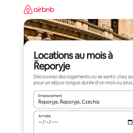
Aller
directement
au
contenu
Locations au mois à
Řeporyje
Découvrez des logements où se sentir chez so
pour un séjour longue durée d’un mois ou plus
Emplacement
Quand les résultats sont affichés, parcourez-les en 
Arrivée