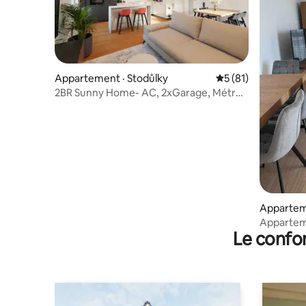
Appartement · Stodůlky
Note moyenne de 5
5 (81)
2BR Sunny Home- AC, 2xGarage, Métro,
PS5, FastWifi
Apparteme
Appartem
Le confor
garage, 