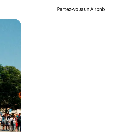
Partez-vous un Airbnb
et en les faisant glisser.