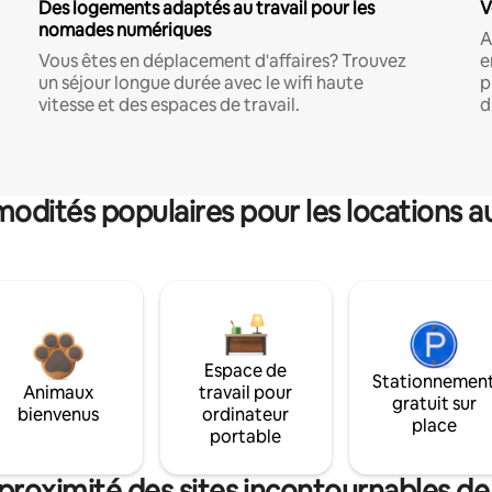
Des logements adaptés au travail pour les
V
nomades numériques
A
Vous êtes en déplacement d'affaires? Trouvez
e
un séjour longue durée avec le wifi haute
p
vitesse et des espaces de travail.
d
dités populaires pour les locations a
Espace de
Stationnemen
Animaux
travail pour
gratuit sur
bienvenus
ordinateur
place
portable
proximité des sites incontournables d