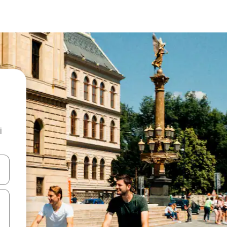
i
.
utilisant les flèches vers le haut et vers le bas, ou en appuyant dessus 