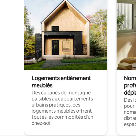
Logements entièrement
Noma
meublés
prof
dépl
Des cabanes de montagne
paisibles aux appartements
Des 
urbains pratiques, ces
pour 
logements meublés offrent
nomad
toutes les commodités d'un
dista
chez-soi.
espac