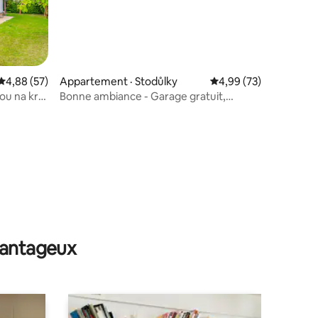
Note moyenne de 4,88 sur 5, 57 commentaires
4,88 (57)
Appartement · Stodůlky
Note moyenne de 4,99
4,99 (73)
ou na kraji
Bonne ambiance - Garage gratuit,
métro, climatisation, wifi rapide
res
avantageux