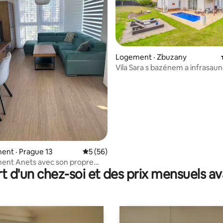
 sur 5, 81 commentaires
Logement · Zbuzany
Vila Sara s bazénem a infrasaun
Prahy
nt · Prague 13
Note moyenne de 5 sur 5, 56 commentai
5 (56)
ent Anets avec son propre
t d'un chez-soi et des prix mensuels 
métro