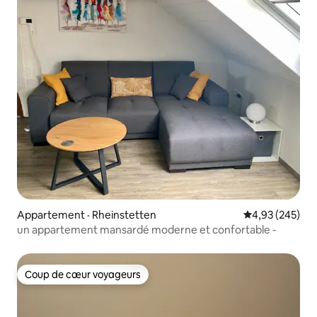
Appartement · Rheinstetten
Note moyenne 
4,93 (245)
un appartement mansardé moderne et confortable -
Coup de cœur voyageurs
Coup de cœur voyageurs