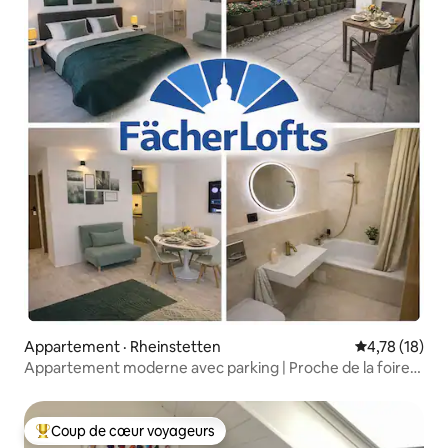
Appartement · Rheinstetten
Note moyenne
4,78 (18)
Appartement moderne avec parking | Proche de la foire
KA
Coup de cœur voyageurs
Coup de cœur voyageurs parmi les plus aimés