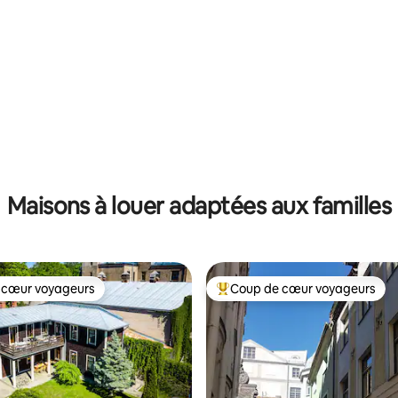
sur 5, 231 commentaires
Maisons à louer adaptées aux familles
 cœur voyageurs
Coup de cœur voyageurs
 cœur voyageurs
Coup de cœur voyageurs parmi 