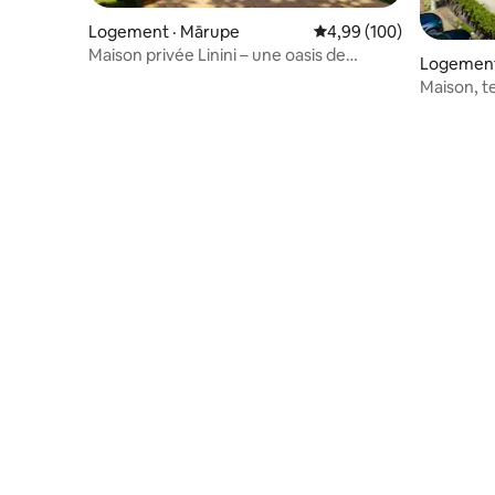
Logement · Mārupe
Note moyenne de 4,99 
4,99 (100)
Maison privée Linini – une oasis de
Logement 
verdure
Maison, te
groupes s