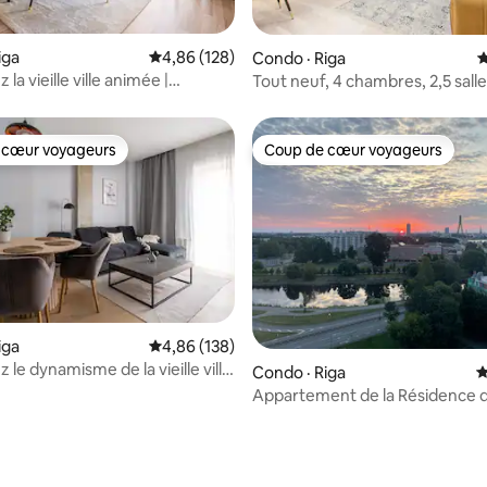
sur 5, 143 commentaires
iga
Note moyenne de 4,86 sur 5, 128 commentai
4,86 (128)
Condo · Riga
N
la vieille ville animée |
Tout neuf, 4 chambres, 2,5 salle
nt ensoleillé!
central, boulevard, luxe
 cœur voyageurs
Coup de cœur voyageurs
 cœur voyageurs
Coup de cœur voyageurs
iga
Note moyenne de 4,86 sur 5, 138 commentai
4,86 (138)
le dynamisme de la vieille ville
Condo · Riga
N
ment de choix!
Appartement de la Résidence 
philosophes