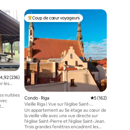
Appartem
Coup de cœur voyageurs
Coup
Coup de cœur voyageurs parmi les plus aimés
Coup de
Vintage 
gratuit
Vintage A
parfait s
logement 
Destiné à
quartier 
Riga, à 2,
à pied). 
res
trouver 
Riga, co
ote moyenne de 4,92 sur 5, 236 commentaires
4,92 (236)
des bars 
raisonna
r les
pour pro
séjour. L'
es nuitées
Condo · Riga
Note moyenne de 5 
5 (162)
ville se 
avec
Vieille Riga | Vue sur l’église Saint-
Stationn
t
Pierre | 5ᵉ étage | Ascenseur
Un appartement au 5e étage au cœur de
uée en
la vieille ville avec une vue directe sur
ourrez
l'église Saint-Pierre et l'église Saint-Jean.
es
Trois grandes fenêtres encadrent les
 y a un