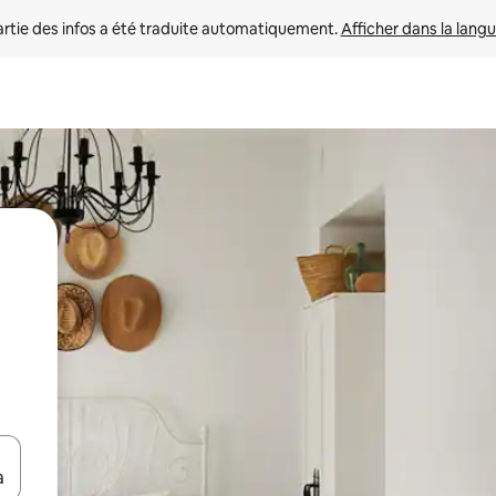
rtie des infos a été traduite automatiquement. 
Afficher dans la langu
utilisant les flèches vers le haut et vers le bas, ou en appuyant dessus 