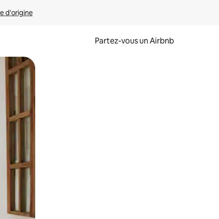
e d'origine
Partez-vous un Airbnb
et en les faisant glisser.