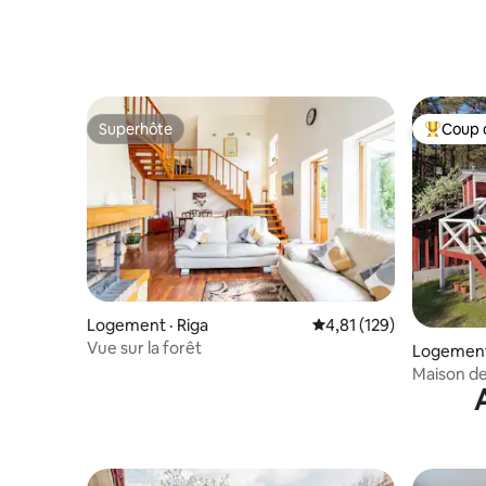
Superhôte
Coup 
Superhôte
Coup de 
Logement · Riga
Note moyenne de 4,81 
4,81 (129)
Vue sur la forêt
Logement 
Maison de
de la forê