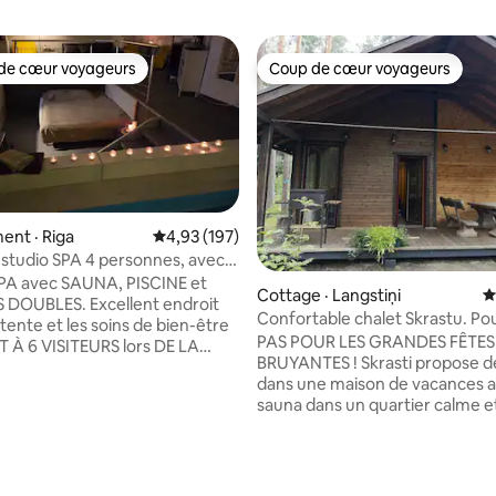
de cœur voyageurs
Coup de cœur voyageurs
cœur voyageurs parmi les plus aimés
Coup de cœur voyageurs
nt · Riga
Note moyenne de 4,93 sur 5, 197 commentai
4,93 (197)
tudio SPA 4 personnes, avec
sur 5, 126 commentaires
 PISCINE
PA avec SAUNA, PISCINE et
Cottage · Langstiņi
N
 DOUBLES. Excellent endroit
Confortable chalet Skrastu. Pou
tente et les soins de bien-être
voyageurs responsables
PAS POUR LES GRANDES FÊTES
À 6 VISITEURS lors DE LA
BRUYANTES ! Skrasti propose d
E JOUR OU POUR 4 PERSONNES
dans une maison de vacances 
ssibilité DE passer LA NUIT. Le
sauna dans un quartier calme e
3 heures chaudes) est inclus
verdoyant. La propriété est sit
ix, si vous voulez obtenir des
bordure d'une forêt où vous p
pplémentaires ou utiliser le
vous réveiller le matin au son d
euxième jour de votre séjour, il
oiseaux. Au rez-de-chaussée, il
oûtera 30EUR pour 3 heures