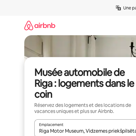
Aller
Une pa
directement
au
contenu
Musée automobile de
Riga : logements dans le
coin
Réservez des logements et des locations de
vacances uniques et plus sur Airbnb.
Emplacement
Quand les résultats sont affichés, parcourez-les en 