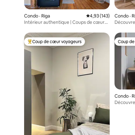
Condo · Riga
Note moyenne de 4,93 
4,93 (143)
Condo · R
Intérieur authentique | Coups de cœur
Découvrez 
des voyageurs | Netflix/HBO
Apparteme
Coup de cœur voyageurs
Coup de
Coup de cœur voyageurs parmi les plus aimés
Coup de
Condo · R
Découvrez 
| Emplace