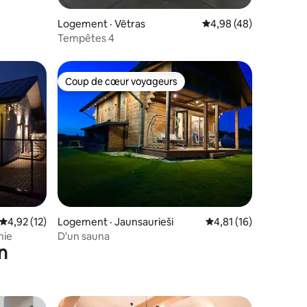
Logement · Vētras
Note moyenne de 4,98
4,98 (48)
Tempêtes 4
Coup de cœur voyageurs
Coup de cœur voyageurs
res
Note moyenne de 4,92 sur 5, 12 commentaires
4,92 (12)
Logement · Jaunsaurieši
Note moyenne de 4,8
4,81 (16)
nie
D'un sauna
n