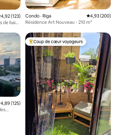
res
Condo · Riga
Note moyenne de 4,93 
4,93 (200)
ote moyenne de 4,92 sur 5, 123 commentaires
4,92 (123)
Résidence Art Nouveau - 210 m²
s de bain,
Coup de cœur voyageurs
Coup de cœur voyageurs parmi les plus aimés
res
ote moyenne de 4,89 sur 5, 125 commentaires
4,89 (125)
des