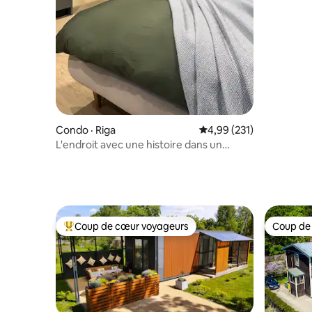
Condo · Riga
Note moyenne de 4,99 
4,99 (231)
L'endroit avec une histoire dans un
bâtiment de la Renaissance
Coup de cœur voyageurs
Coup de
Coup de cœur voyageurs parmi les plus aimés
Coup de