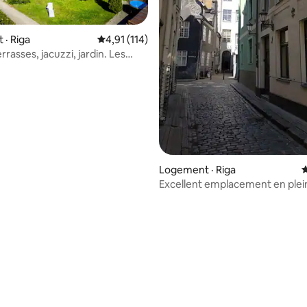
sur 5, 100 commentaires
· Riga
Note moyenne de 4,91 sur 5, 114 commentai
4,91 (114)
rrasses, jacuzzi, jardin. Les
ont les bienvenus !
Logement · Riga
N
Excellent emplacement en plei
vieux Riga.