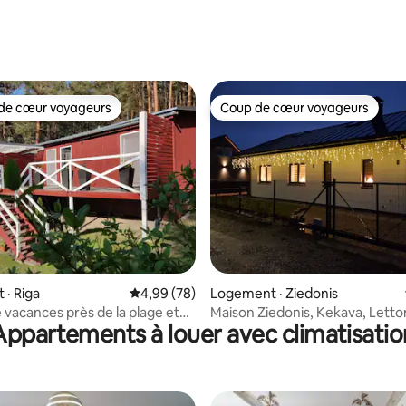
de cœur voyageurs
Coup de cœur voyageurs
cœur voyageurs parmi les plus aimés
Coup de cœur voyageurs
sur 5, 129 commentaires
· Riga
Note moyenne de 4,99 sur 5, 78 commentai
4,99 (78)
Logement · Ziedonis
 vacances près de la plage et
Maison Ziedonis, Kekava, Letto
Appartements à louer avec climatisatio
t de pins