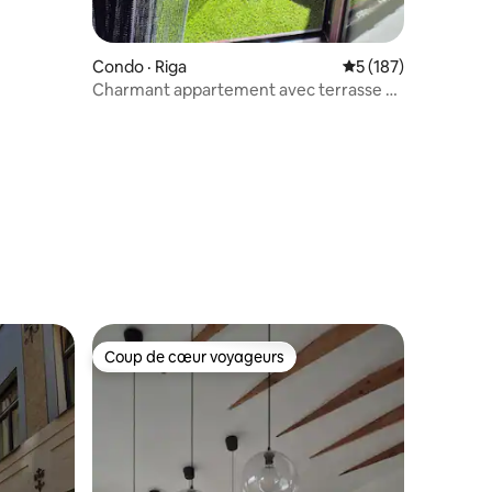
Condo · Riga
Note moyenne de 5 
5 (187)
Charmant appartement avec terrasse et
parking gratuit
Coup de cœur voyageurs
les plus aimés
Coup de cœur voyageurs