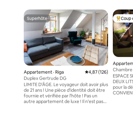
Superhôte
Coup 
Superhôte
Coup de 
Apparteme
Chambre s
Appartement · Riga
Note moyenne de 4,87 
4,87 (126)
SAUNA ET
ESPACE S
Duplex Gertrude DG
DEUX LITS
LIMITE D'ÂGE. Le voyageur doit avoir plus
pour la dé
de 21 ans ! Une pièce d'identité doit être
CONVIENT 
fournie et vérifiée par l'hôte ! Pas un
VISITE D
autre appartement de luxe ! Il n'est pas
avec LA po
parfait, mais il a le potentiel pour le statut
sauna (2-
de « maison loin de chez vous ». Cher
dans le pr
voyageur, vous êtes invité à séjourner
heures su
dans cet appartement unique, mignon et
sauna le d
confortable duplex de deux étages. 5e
vous en c