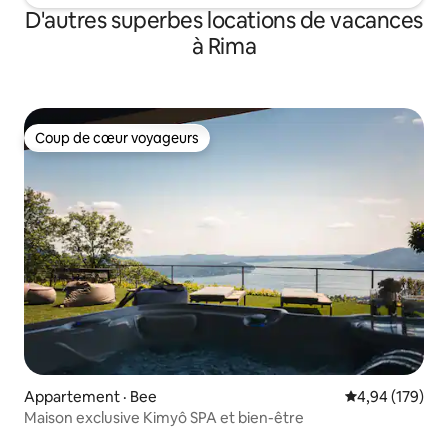
D'autres superbes locations de vacances
à Rima
Coup de cœur voyageurs
Coup de cœur voyageurs
Appartement · Bee
Note moyenne 
4,94 (179)
Maison exclusive Kimyô SPA et bien-être