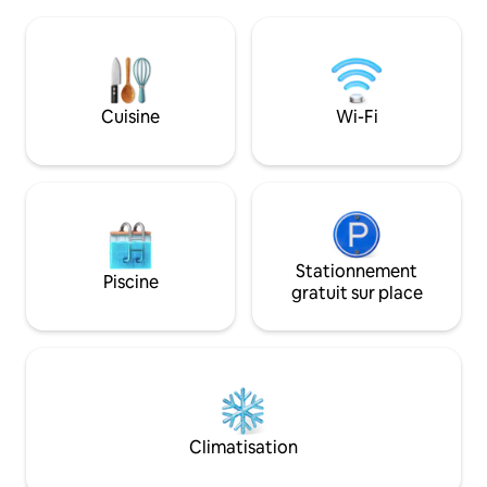
est ce qu'elle fait pour VOUS ! Au
nous nous réunisso
printemps et en été, PISCINE avec
manger et regarder Netfl
JACUZZI et CUISINE EXTÉRIEURE
Zermatt est actue
ÉQUIPÉE ! Par temps pluvieux et froid…
immobilier. Malh
détente, bulles, chaleur et cocooning
a été temporairem
dans notre spa et notre salle
Cuisine
Wi-Fi
le Matterhorn.
d'entraînement. Il s’agit d’une maison
entièrement indépendante, entourée
de verdure, à l’usage EXCLUSIF de nos
clients.
Stationnement
Piscine
gratuit sur place
Climatisation