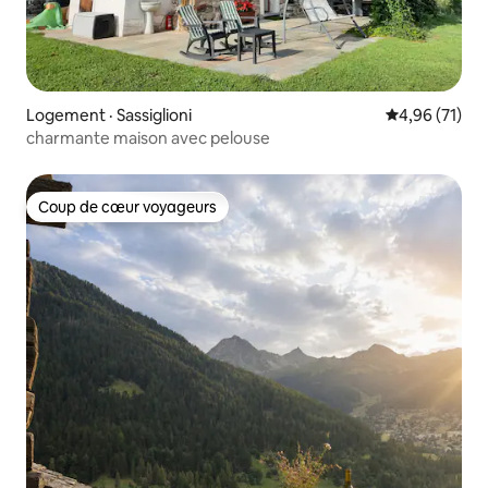
Logement · Sassiglioni
Note moyenne
4,96 (71)
charmante maison avec pelouse
Coup de cœur voyageurs
Coup de cœur voyageurs