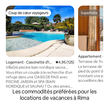
Coup de cœur voyageurs
Superhôte
Coup de cœur voyageurs
Superhôte
Appartement · Ze
Terrasse de Trudi
Logement · Cascinette d'Ivr
Note moyenne de 4,95 sur 5, 1
4,95 (125)
sur le Cervin
La terrasse de Tru
ea
VillaGió piscine bain nordique sauna
pied du point de d
usage exclusif
Vous êtes un couple à la recherche d'un
montant une pent
refuge dans une OASIS DE PAIX avec
accueillons des 
PISCINE JARDIN et SPA (BAIN
entier pour leur f
NORDIQUE et SAUNA) ? Ou des amies
qu’est le Cervin. Trudi’s Terrace propose
Les commodités préférées pour les
pour un WEEK-END différent ? Ou pour
deux chambres dou
un ANNIVERSAIRE? Ou pour un
locations de vacances à Rima
et élégantes. Nous
ANNIVERSAIRE? Ou pour un WEEK-END
bain modernes. Not
CADEAU? Ou EN VOYAGE? VILLA GIO’
cœur de l’apparte