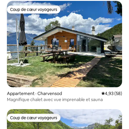
Coup de cœur voyageurs
Coup de cœur voyageurs
Appartement · Charvensod
Note moyenne
4,93 (58)
Magnifique chalet avec vue imprenable et sauna
Coup de cœur voyageurs
Coup de cœur voyageurs