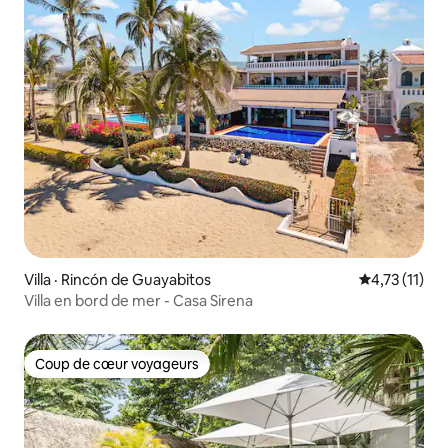
Villa · Rincón de Guayabitos
Note moyenne
4,73 (11)
Villa en bord de mer - Casa Sirena
Coup de cœur voyageurs
Coup de cœur voyageurs