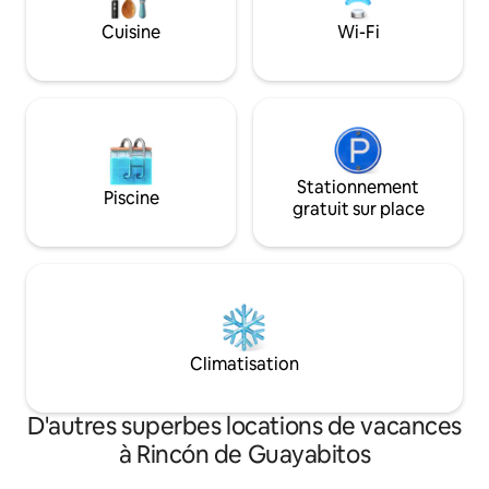
pour les familles et les groupes à la
vue extraordinaire s
Cuisine
Wi-Fi
recherche d’intimité.
de la mer et les s
Stationnement
Piscine
gratuit sur place
Climatisation
D'autres superbes locations de vacances
à Rincón de Guayabitos