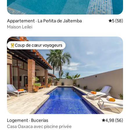
Appartement · La Peñita de Jaltemba
Note moye
5 (58)
Maison Leilei
Coup de cœur voyageurs
Coup de cœur voyageurs parmi les plus aimés
Logement · Bucerías
Note moyenne
4,98 (56)
Casa Oaxaca avec piscine privée