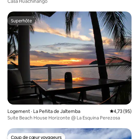
Casa Huachinango
Superhôte
Superhôte
Logement · La Peñita de Jaltemba
Note moyenne
4,73 (95)
Suite Beach House Horizonte @ La Esquina Perezosa
Coup de cœur voyageurs