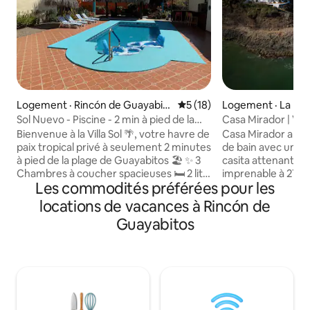
Logement · Rincón de Guayabit
Note moyenne de 5 sur 5, 
5 (18)
Logement · La Peñi
os
emba
Sol Nuevo - Piscine - 2 min à pied de la
Casa Mirador | Vue
plage
270 degrés | 4 cha
Bienvenue à la Villa Sol 🌴, votre havre de
Casa Mirador a 3 c
bain
paix tropical privé à seulement 2 minutes
de bain avec une
à pied de la plage de Guayabitos 🏖️ ✨ 3
casita attenante, 
Chambres à coucher spacieuses 🛏️ 2 lits
imprenable à 270 d
Les commodités préférées pour les
très grands (King) et 2 lits grands
Jaltemba et Isla D
(Queen) 🏊‍♂️ Piscine privée 🍹 Bar
se trouve dans 
locations de vacances à Rincón de
extérieur et barbecue 🍽️ Cuisine
sécurisée exclusiv
Guayabitos
entièrement équipée 🌿 Grand jardin et
immergerez pleine
patio 🚗 Stationnement gratuit + laveuse
dessus de l'eau »,
et sécheuse Découvrez le charme
dans le rythme ap
mexicain authentique 🇲🇽 avec de
contrebas. Profitez d'observer la vie
hauts plafonds en brique, une belle
marine, bronzer o
lumière naturelle et des espaces de vie
sur les vastes pat
ouverts conçus pour la détente. Parfait
vous réveiller ch