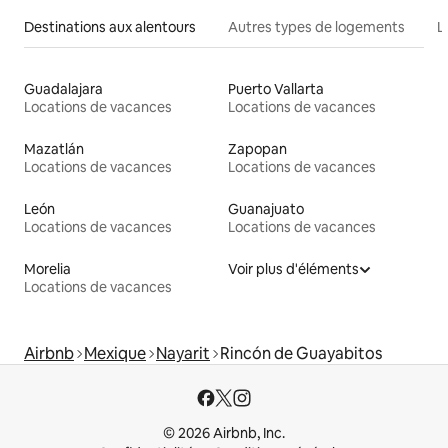
Destinations aux alentours
Autres types de logements
L
Guadalajara
Puerto Vallarta
Locations de vacances
Locations de vacances
Mazatlán
Zapopan
Locations de vacances
Locations de vacances
León
Guanajuato
Locations de vacances
Locations de vacances
Morelia
Voir plus d'éléments
Locations de vacances
Airbnb
Mexique
Nayarit
Rincón de Guayabitos
© 2026 Airbnb, Inc.