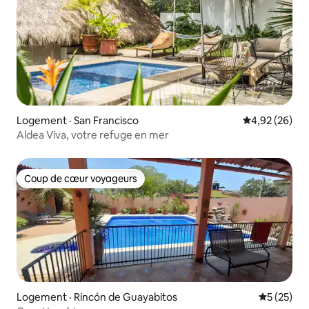
Logement · San Francisco
Note moyenne
4,92 (26)
Aldea Viva, votre refuge en mer
Coup de cœur voyageurs
Coup de cœur voyageurs
Logement · Rincón de Guayabitos
Note moye
5 (25)