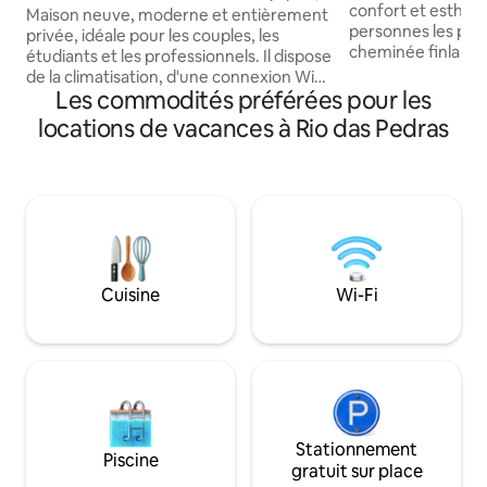
confort et esthéti
idéalement située
Maison neuve, moderne et entièrement
personnes les plus
privée, idéale pour les couples, les
cheminée finlanda
étudiants et les professionnels. Il dispose
et de la salle à m
de la climatisation, d'une connexion Wi-
accueillant et sûr 
Les commodités préférées pour les
Fi rapide, d'une télévision intelligente
literie super confo
avec chaînes en libre accès, d'une
locations de vacances à Rio das Pedras
complète, venez p
cuisine entièrement équipée (plaque de
extérieur pour bea
cuisson, micro-ondes, friteuse à air
immense piscine et
chaud, cuisinière électrique et
bal ; cuisine extér
ustensiles) et d'un garage. À côté d'un
pizza ; étang orne
espace vert, à 6 minutes des collèges
couvert 8 voitures 
Anhembi Morumbi et Anhanguera, à
biologiques ; espa
15 minutes du centre-ville, à 10 minutes
sonore pour les 
d'Unimed et à 20 minutes de la Rua do
Cuisine
Wi-Fi
Porto et du centre commercial
Piracicaba.
Stationnement
Piscine
gratuit sur place