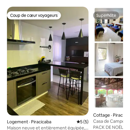
Coup de cœur voyageurs
Superhôte
Coup de cœur voyageurs
Superhôte
Cottage · Piracica
Casa de Campo : te
Logement · Piracicaba
Note moyenne de 5 sur 5,
5 (5)
piscine, salle de r
PACK DE NOËL DISPONIBL
Maison neuve et entièrement équipée,