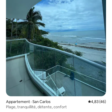
Appartement · San Carlos
Note moyenne
4,83 (46)
Plage, tranquillité, détente, confort