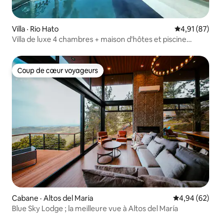
Villa · Rio Hato
Note moyenne
4,91 (87)
Villa de luxe 4 chambres + maison d'hôtes et piscine
@Buenaventura
Coup de cœur voyageurs
Coup de cœur voyageurs
Cabane · Altos del Maria
Note moyenne
4,94 (62)
Blue Sky Lodge ; la meilleure vue à Altos del María