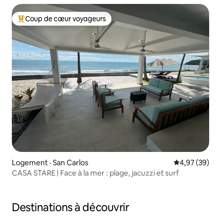
Coup de cœur voyageurs
Coup de cœur voyageurs parmi les plus aimés
Logement · San Carlos
Note moyenne
4,97 (39)
CASA STARE | Face à la mer : plage, jacuzzi et surf
Destinations à découvrir