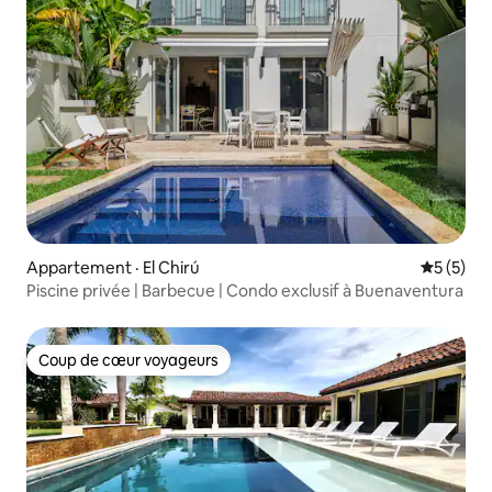
Appartement · El Chirú
Note moy
5 (5)
Piscine privée | Barbecue | Condo exclusif à Buenaventura
Coup de cœur voyageurs
Coup de cœur voyageurs