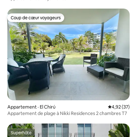
Coup de cœur voyageurs
Coup de cœur voyageurs
Appartement · El Chirú
Note moyenne
4,92 (37)
Appartement de plage à Nikki Residences 2 chambres T7
Superhôte
Superhôte