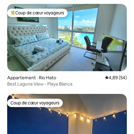
Coup de cœur voyageurs
Coup de cœur voyageurs parmi les plus aimés
Appartement · Rio Hato
Note moyenne
4,89 (54)
Best Laguna View - Playa Blanca
Coup de cœur voyageurs
Coup de cœur voyageurs