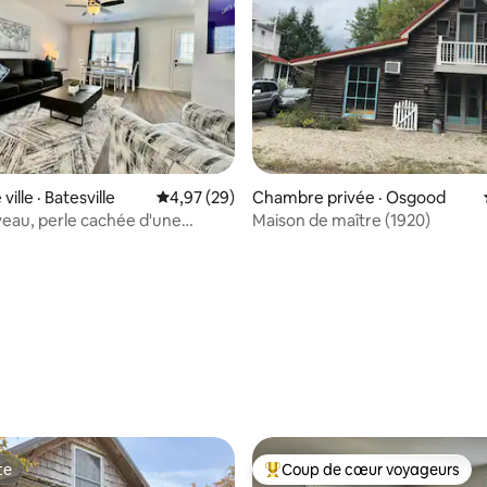
5 sur 5, 3 commentaires
ville · Batesville
Note moyenne de 4,97 sur 5, 29 commentai
4,97 (29)
Chambre privée · Osgood
eau, perle cachée d'une
Maison de maître (1920)
esville, IN
te
Coup de cœur voyageurs
te
Coup de cœur voyageurs parmi 