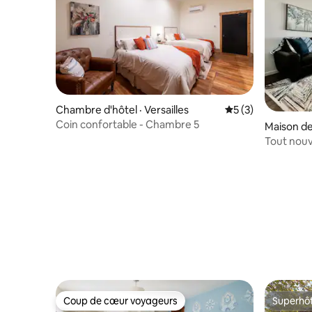
Chambre d'hôtel · Versailles
Note moyenne de 
5 (3)
Coin confortable - Chambre 5
Maison de 
Tout nouv
maison Bat
Coup de cœur voyageurs
Superhô
Coup de cœur voyageurs
Superhô