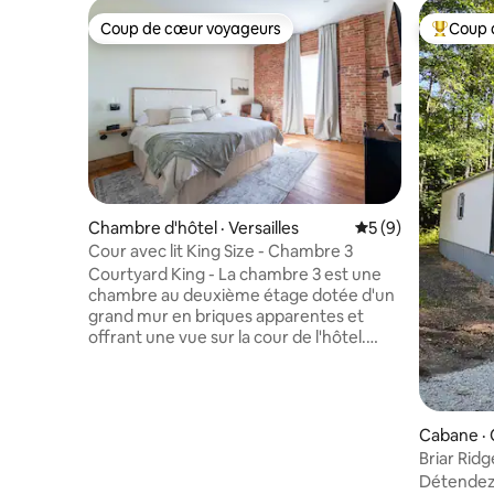
Coup de cœur voyageurs
Coup 
Coup de cœur voyageurs
Coup de 
Chambre d'hôtel · Versailles
Note moyenne de 
5 (9)
Cour avec lit King Size - Chambre 3
Courtyard King - La chambre 3 est une
chambre au deuxième étage dotée d'un
grand mur en briques apparentes et
offrant une vue sur la cour de l'hôtel.
Avec un lit king size, la chambre peut
accueillir confortablement deux
personnes. La salle de bain est équipée
d'une douche et d'une baignoire
Cabane ·
combinées, de serviettes moelleuses,
Briar Rid
ainsi que de savon et de lotion fabriqués
Détendez-
localement. La chambre comprend