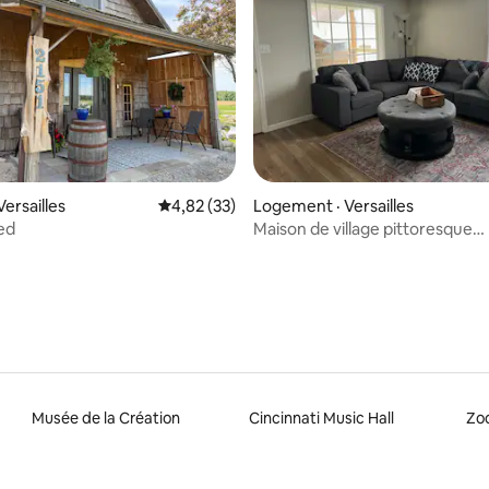
sur 5, 115 commentaires
ersailles
Note moyenne de 4,82 sur 5, 33 commentai
4,82 (33)
Logement · Versailles
ed
Maison de village pittoresque
4 chambres - Friendship IN
Musée de la Création
Cincinnati Music Hall