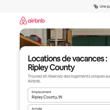
Aller
Une pa
directement
au
contenu
Locations de vacances :
Ripley County
Trouvez et réservez des logements uniques su
Airbnb.
Emplacement
Quand les résultats sont affichés, parcourez-les en 
Arrivée