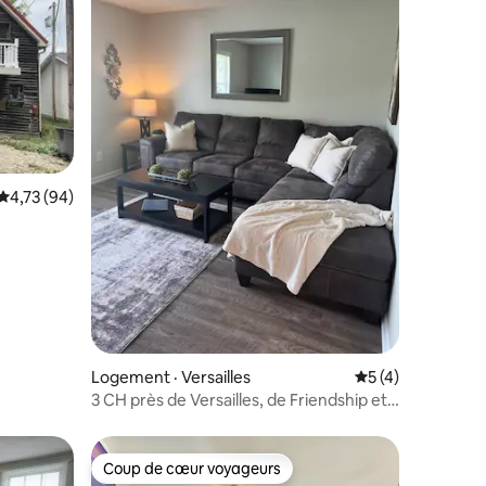
res
Note moyenne de 4,73 sur 5, 94 commentaires
4,73 (94)
Logement · Versailles
Note moyenne de 
5 (4)
3 CH près de Versailles, de Friendship et
de Madison
Coup de cœur voyageurs
les plus aimés
Coup de cœur voyageurs