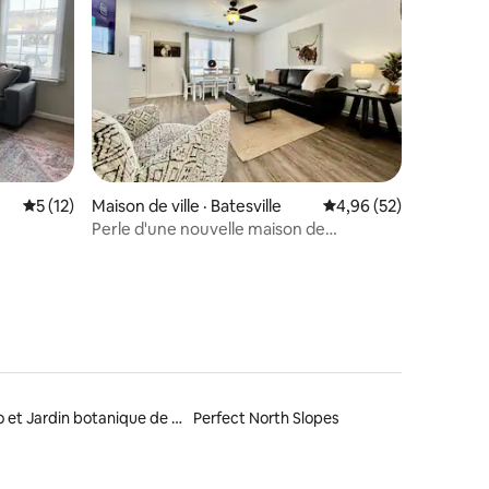
res
Note moyenne de 5 sur 5, 12 commentaires
5 (12)
Maison de ville · Batesville
Note moyenne de 4,96
4,96 (52)
Perle d'une nouvelle maison de
construction Batesville, IN
Zoo et Jardin botanique de Cincinnati
Perfect North Slopes