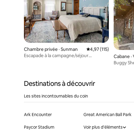
Chambre privée · Sunman
Note moyenne de 4,97 
4,97 (115)
Escapade à la campagne/séjour
Cabane · V
prolongé/pistes de ski/tranquillité
Buggy Sh
Destinations à découvrir
Les sites incontournables du coin
Ark Encounter
Great American Ball Park
Paycor Stadium
Voir plus d'éléments