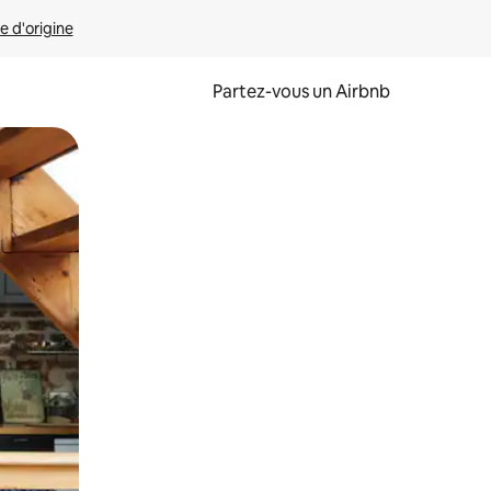
e d'origine
Partez-vous un Airbnb
et en les faisant glisser.