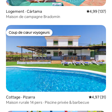
Logement · Cártama
Note moyenne 
4,99 (137)
Maison de campagne Bradomín
Coup de cœur voyageurs
Coup de cœur voyageurs
Cottage · Pizarra
Note moyenne
4,97 (31)
Maison rurale 14 pers · Piscine privée & barbecue