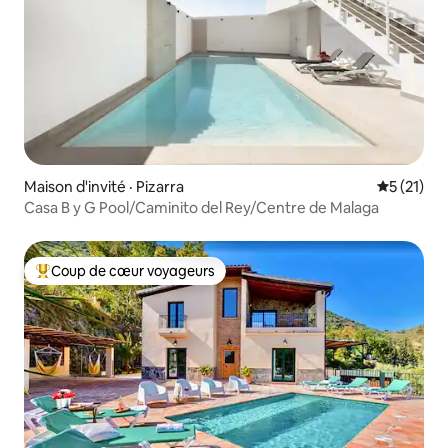
Maison d'invité · Pizarra
Note moye
5 (21)
Casa B y G Pool/Caminito del Rey/Centre de Malaga
Coup de cœur voyageurs
Coup de cœur voyageurs parmi les plus aimés