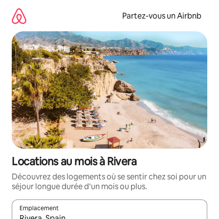
Aller
directement
Partez-vous un Airbnb
au
contenu
Locations au mois à Rivera
Découvrez des logements où se sentir chez soi pour un
séjour longue durée d’un mois ou plus.
Emplacement
Quand les résultats sont affichés, parcourez-les en utilisant les 