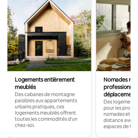
Logements entièrement
Nomades num
meublés
professionnel
déplacement
Des cabanes de montagne
paisibles aux appartements
Des logements
urbains pratiques, ces
pour les profes
logements meublés offrent
nomades et trav
toutes les commodités d'un
distance avec le
chez-soi.
espaces de trav