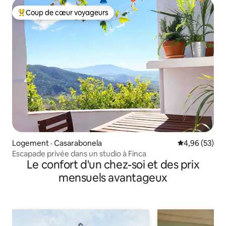
Coup de cœur voyageurs
Coup de cœur voyageurs parmi les plus aimés
Logement · Casarabonela
Note moyenne
4,96 (53)
Escapade privée dans un studio à Finca
Le confort d'un chez-soi et des prix
mensuels avantageux