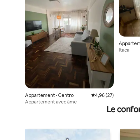
Apparteme
Itaca
Appartement · Centro
Note moyenne de 4,96
4,96 (27)
Appartement avec âme
Le confor