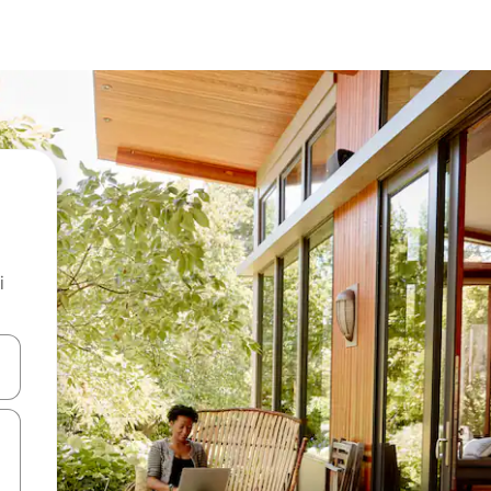
i
.
utilisant les flèches vers le haut et vers le bas, ou en appuyant dessus 