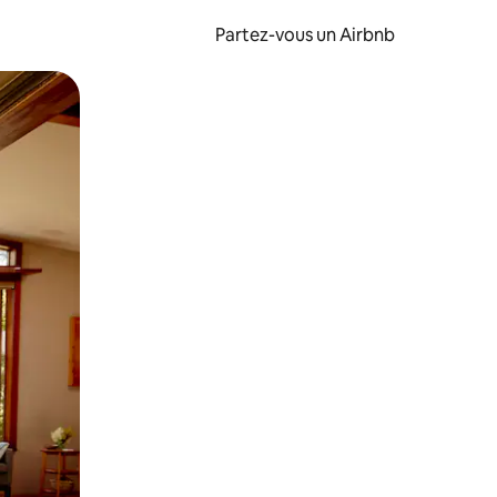
Partez-vous un Airbnb
et en les faisant glisser.