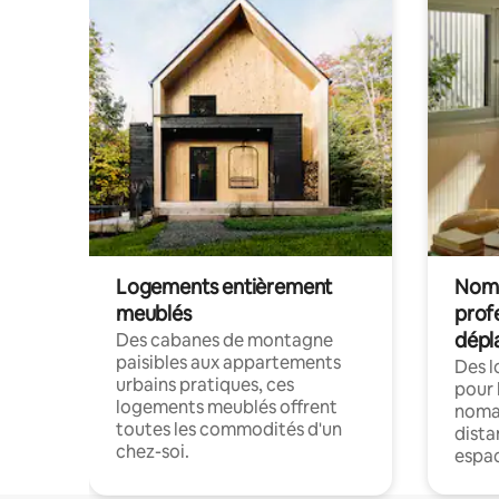
Logements entièrement
Noma
meublés
prof
dépl
Des cabanes de montagne
paisibles aux appartements
Des 
urbains pratiques, ces
pour 
logements meublés offrent
nomad
toutes les commodités d'un
dista
chez-soi.
espac