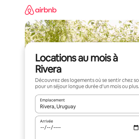
Aller
directement
au
contenu
Locations au mois à
Rivera
Découvrez des logements où se sentir chez so
pour un séjour longue durée d’un mois ou plus
Emplacement
Quand les résultats sont affichés, parcourez-les en 
Arrivée