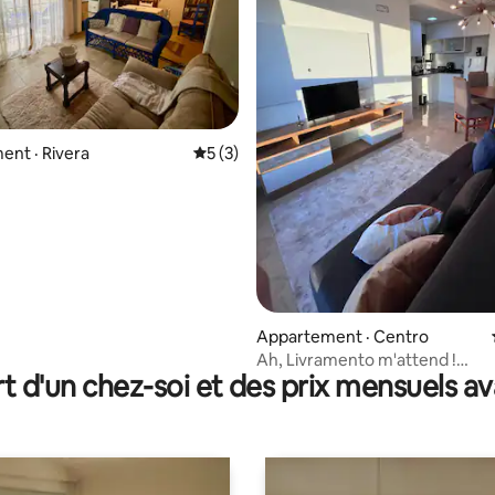
nt · Rivera
Note moyenne de 5 sur 5, 3 commentai
5 (3)
 sur 5, 27 commentaires
Appartement · Centro
Ah, Livramento m'attend !
t d'un chez-soi et des prix mensuels 
Appartement 503 – District 24