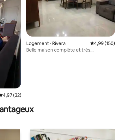
res
Logement · Rivera
Note moyenne de 4,99 
4,99 (150)
Belle maison complète et très
confortable.
Note moyenne de 4,97 sur 5, 32 commentaires
4,97 (32)
avantageux
6