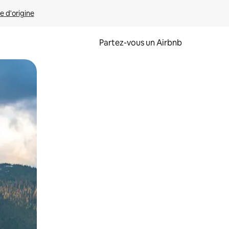
e d'origine
Partez-vous un Airbnb
et en les faisant glisser.