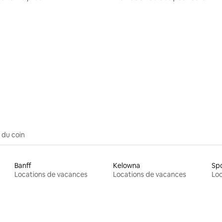
Lake • Observation des
feu
 du coin
Banff
Kelowna
Sp
Locations de vacances
Locations de vacances
Loc