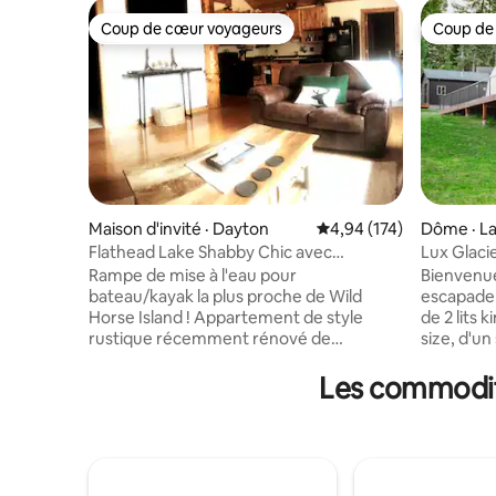
Coup de cœur voyageurs
Coup de
Coup de cœur voyageurs
Coup de
Maison d'invité · Dayton
Note moyenne de 4,94 
4,94 (174)
Dôme · L
Flathead Lake Shabby Chic avec
Lux Glac
JACUZZI !
lac Flath
Rampe de mise à l'eau pour
Bienvenue
bateau/kayak la plus proche de Wild
escapade 
Horse Island ! Appartement de style
de 2 lits 
rustique récemment rénové de
size, d'un
2 chambres/1 salle de bain + loft bonus,
remous, d
au-dessus d'un garage construit avec
cornhole, 
Les commodité
des rondins de bois personnalisés, avec
bain comp
cuisine entièrement équipée, salon/salle
laveuse/s
à manger ouvert, lave-linge/sèche-linge,
quelques 
chauffage central/climatisation, espace
Tamarack 
de travail à distance, SmartTV, barre de
encore. R