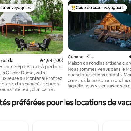
 cœur voyageurs
Coup de cœur voyageurs
 cœur voyageurs
Coup de cœur voyageurs parmi 
Cabane · Kila
N
sur 5, 174 commentaires
akeside
Note moyenne de 4,94 sur 5, 100 commentai
4,94 (100)
Maison en rondins artisanale pr
ier Dome•Spa•Sauna•À pied du
Glacier Park
Nous sommes venus dans le M
ead
 à Glacier Dome, votre
quand nous étions enfants. Mo
luxueuse au Montana! Profitez
construit la maison en rondins 
king size, d'un canapé-lit queen
laquelle nous vivions avec ses 
 sauna intérieur, d'un bain à
mains et outils. Je suis tombée
'un feu de camp, d'un
amoureuse de l'odeur du pin, de
d'une télévision, d'une salle de
s préférées pour les locations de vaca
texture du bois et du style de vi
lète, d'une cuisinette, d'une
l'ancienne. Je me suis dit qu'un jour je
écheuse et d'un wifi rapide. À
construirais aussi une maison e
pas de Flathead Lake,
Vingt ans plus tard, nous y so
Brewing, Lift Coffee, et plus
parvenus. Cette maison a été c
estez au chaud toute l'année
avec mes propres mains, mes out