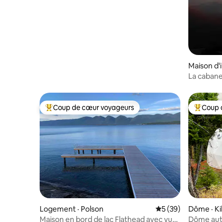
Maison d'i
La cabane 
Flathead
Coup de cœur voyageurs
Coup 
Coup de cœur voyageurs parmi les plus aimés
Coup de 
Logement · Polson
Note moyenne de 5
5 (39)
Dôme · Ki
Maison en bord de lac Flathead avec vues
Dôme aut