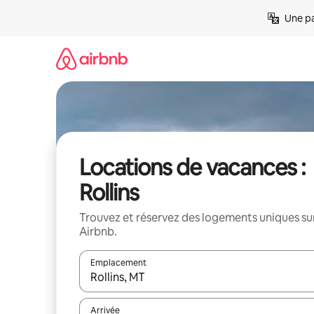
Aller
Une pa
directement
au
contenu
Locations de vacances :
Rollins
Trouvez et réservez des logements uniques su
Airbnb.
Emplacement
Quand les résultats sont affichés, parcourez-les en 
Arrivée