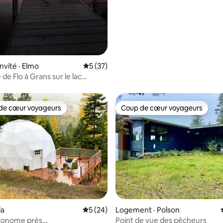
nvité · Elmo
Note moyenne de 5 sur 5, 37 commentai
5 (37)
de Flo à Grans sur le lac
de cœur voyageurs
Coup de cœur voyageurs
cœur voyageurs parmi les plus aimés
Coup de cœur voyageurs
 sur 5, 39 commentaires
la
Note moyenne de 5 sur 5, 24 commentai
5 (24)
Logement · Polson
onome près
Point de vue des pêcheurs