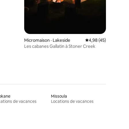
Micromaison · Lakeside
Note moyenne de 4,98
4,98 (45)
Les cabanes Gallatin à Stoner Creek
okane
Missoula
ations de vacances
Locations de vacances