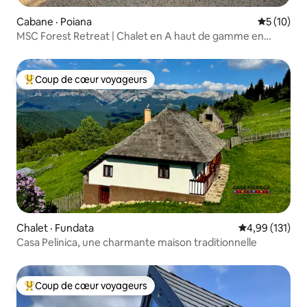
Cabane · Poiana
Note moye
5 (10)
MSC Forest Retreat | Chalet en A haut de gamme en
pleine nature 2
Coup de cœur voyageurs
Coup de cœur voyageurs parmi les plus aimés
Chalet · Fundata
Note moyenne 
4,99 (131)
Casa Pelinica, une charmante maison traditionnelle
Coup de cœur voyageurs
Coup de cœur voyageurs parmi les plus aimés