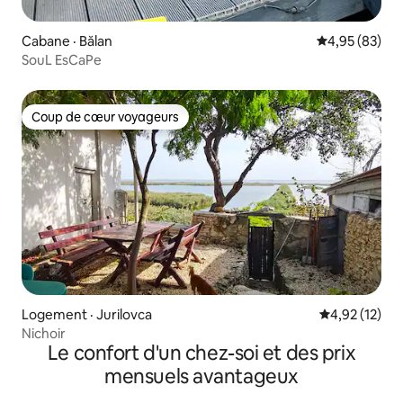
Cabane · Bălan
Note moyenne
4,95 (83)
SouL EsCaPe
Coup de cœur voyageurs
Coup de cœur voyageurs
Logement · Jurilovca
Note moyenne
4,92 (12)
Nichoir
Le confort d'un chez-soi et des prix
mensuels avantageux