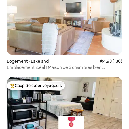
Logement · Lakeland
Note moyenne 
4,93 (136)
Emplacement idéal ! Maison de 3 chambres bien
aménagée.
Coup de cœur voyageurs
Coup de cœur voyageurs parmi les plus aimés