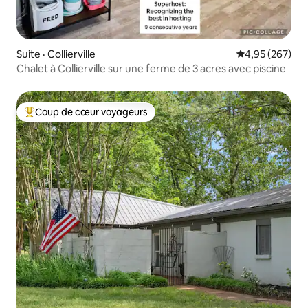
Suite · Collierville
Note moyenne 
4,95 (267)
Chalet à Collierville sur une ferme de 3 acres avec piscine
Coup de cœur voyageurs
Coup de cœur voyageurs parmi les plus aimés