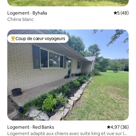
Logement · Byhalia
Note moye
5 (48)
Chêne blanc
Coup de cœur voyageurs
Coup de cœur voyageurs parmi les plus aimés
Logement · Red Banks
Note moyenne
4,97 (36)
Logement adapté aux chiens avec suite king et vue sur le