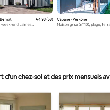
 Bernāti
Note moyenne de 4,93 sur 5, 58 commentai
4,93 (58)
Cabane · Pērkone
 sur 5, 32 commentaires
e week-end Laimes
Maison grise (n° 10), plage, terra
son grise
barbecue
t d'un chez-soi et des prix mensuels 