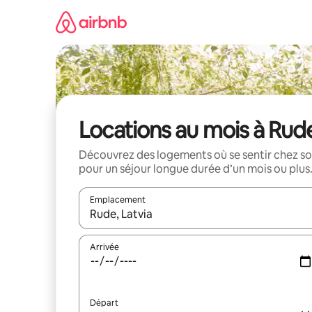
Aller
directement
au
contenu
Locations au mois à Rud
Découvrez des logements où se sentir chez so
pour un séjour longue durée d’un mois ou plus
Emplacement
Quand les résultats sont affichés, parcourez-les en 
Arrivée
Départ