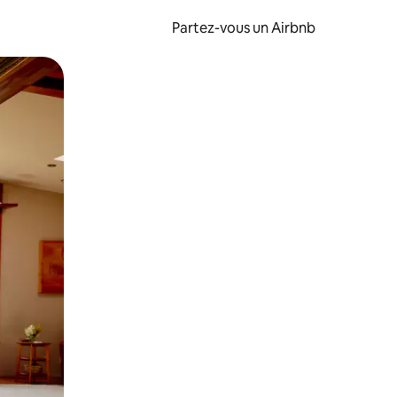
Partez-vous un Airbnb
et en les faisant glisser.