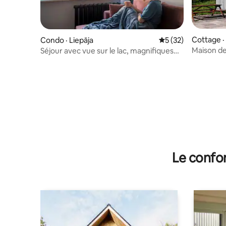
Cottage ·
Condo · Liepāja
Note moyenne de 5
5 (32)
Maison d
Séjour avec vue sur le lac, magnifiques
Stari/Mai
levers de soleil et stationnement gratuit
Le confor