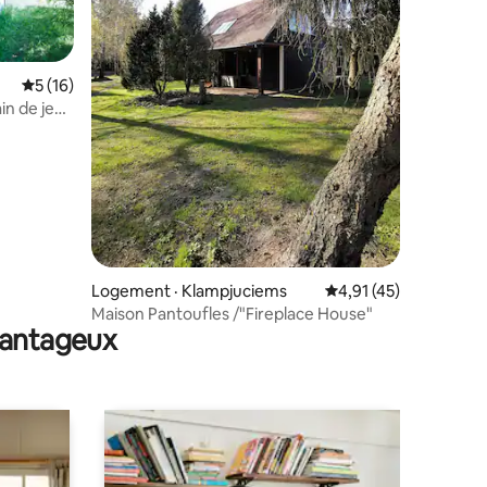
res
Note moyenne de 5 sur 5, 16 commentaires
5 (16)
in de jeu,
Logement · Klampjuciems
Note moyenne de 4,9
4,91 (45)
Maison Pantoufles /"Fireplace House"
avantageux