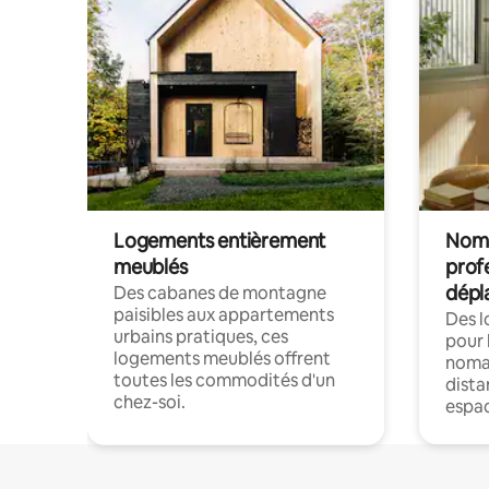
Logements entièrement
Noma
meublés
prof
dépl
Des cabanes de montagne
paisibles aux appartements
Des 
urbains pratiques, ces
pour 
logements meublés offrent
nomad
toutes les commodités d'un
dista
chez-soi.
espac