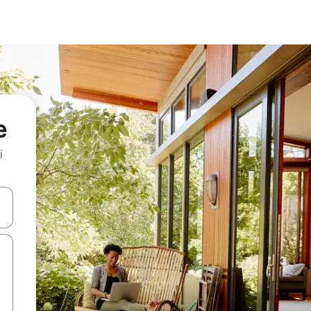
e
i
.
utilisant les flèches vers le haut et vers le bas, ou en appuyant dessus 