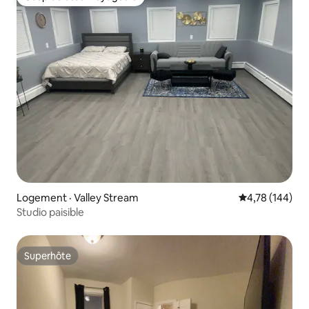
Coup de cœur voyageurs
Logement · Valley Stream
Note moyenne 
4,78 (144)
Studio paisible
Superhôte
Superhôte