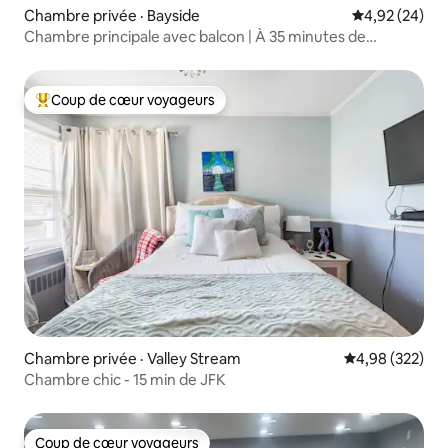
Chambre privée · Bayside
Note moyenne
4,92 (24)
Chambre principale avec balcon | À 35 minutes de
Manhattan
Coup de cœur voyageurs
Coup de cœur voyageurs parmi les plus aimés
Chambre privée · Valley Stream
Note moyenne 
4,98 (322)
Chambre chic - 15 min de JFK
Coup de cœur voyageurs