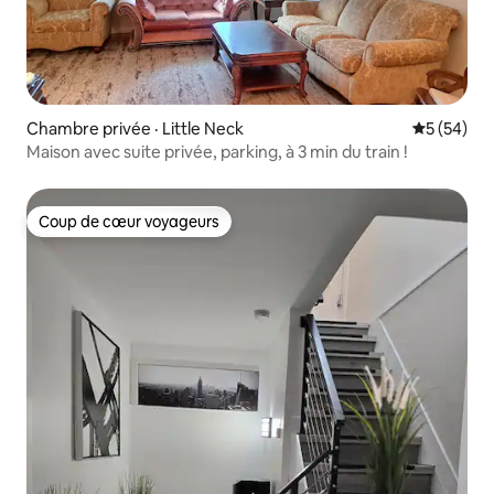
Chambre privée · Little Neck
Note moye
5 (54)
Maison avec suite privée, parking, à 3 min du train !
Coup de cœur voyageurs
Coup de cœur voyageurs