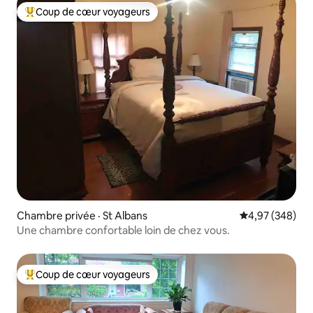
Coup de cœur voyageurs
Coup de cœur voyageurs parmi les plus aimés
Chambre privée · St Albans
Note moyenne 
4,97 (348)
Une chambre confortable loin de chez vous.
Coup de cœur voyageurs
Coup de cœur voyageurs parmi les plus aimés