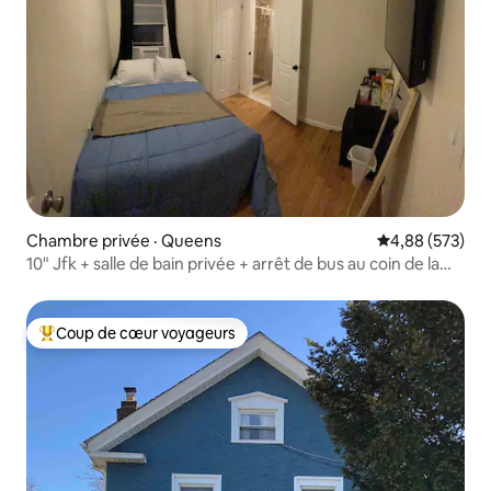
Chambre privée · Queens
Note moyenne 
4,88 (573)
10" Jfk + salle de bain privée + arrêt de bus au coin de la
rue
Coup de cœur voyageurs
Coup de cœur voyageurs parmi les plus aimés