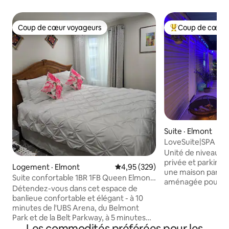
Coup de cœur voyageurs
Coup de cœur 
Coup de cœur voyageurs
Coup de cœur voy
Suite · Elmont
LoveSuite|SPA prè
Unité de niveau in
privée et parking, 
Logement · Elmont
Note moyenne de 4,95 sur 5, 3
4,95 (329)
une maison parta
Suite confortable 1BR 1FB Queen Elmont
aménagée pour un
près de l'UBS Arena
Détendez-vous dans cet espace de
confort et une exp
banlieue confortable et élégant - à 10
type spa. Cette ch
minutes de l'UBS Arena, du Belmont
Queen Size inclinab
Park et de la Belt Parkway, à 5 minutes
privée et d'un acc
Les commodités préférées pour les
des CI et S State Parkways, à 15 minutes