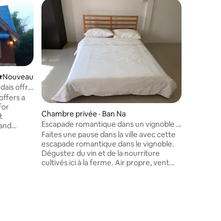
Chambre 
Sa-bai-di
journée
Disponibl
proche d
n'hésitez
Sabai : l
Service de 
Réfrigérateur Climat
Nouvel hébergement
Nouveau
ndais offre
 offers a
for
Chambre privée · Ban Na
t
Escapade romantique dans un vignoble –
and
1 chambre
Faites une pause dans la ville avec cette
ving room,
escapade romantique dans le vignoble.
quipped
res
Dégustez du vin et de la nourriture
air
cultivés ici à la ferme. Air propre, vent
parking,
frais et aucune pollution. Faites du vélo,
allez à la pêche, faites du jogging,
 food, or
explorez Kao Yai. Le choix vous
appartient.
akhon