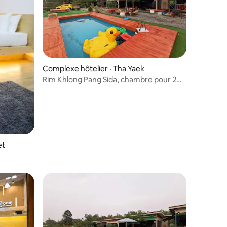
Complexe hôtelier · Tha Yaek
Rim Khlong Pang Sida, chambre pour 2
personnes (a/b/c)
et