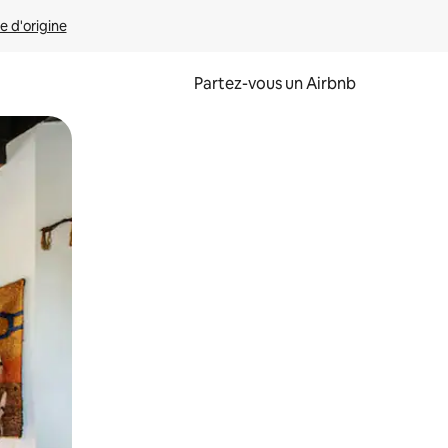
e d'origine
Partez-vous un Airbnb
et en les faisant glisser.