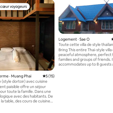
 cœur voyageurs
 cœur voyageurs
Logement · Sae O
Toute cette villa de style thaïla
un cadre paisible
Bring This entire Thai-style villa
peaceful atmosphere, perfect 
families and groups of friends. I
accommodates up to 8 guests 
features 2 bedrooms, a large li
2 bathrooms, a sauna, a fully e
 ferme · Muang Phai
Note moyenne de 5 sur 5, 15 commentai
5 (15)
kitchen, a front and back patio, 
(style dortoir) avec cuisine
conditioning in all rooms, free 
nt paisible offre un séjour
and free Wi-Fi. Conveniently. You can
our toute la famille. Dans une
order our local dishes, Western
logique avec des habitants. De
celebratory dishes from us. located in
 la table, des cours de cuisine
Sae-o Subdistrict, Watthana N
 sont fournis sur demande.
District
es activités : pêche, plantation,