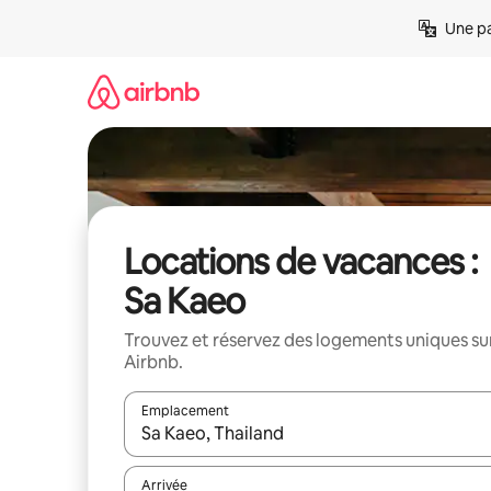
Aller
Une pa
directement
au
contenu
Locations de vacances :
Sa Kaeo
Trouvez et réservez des logements uniques su
Airbnb.
Emplacement
Quand les résultats sont affichés, parcourez-les en 
Arrivée