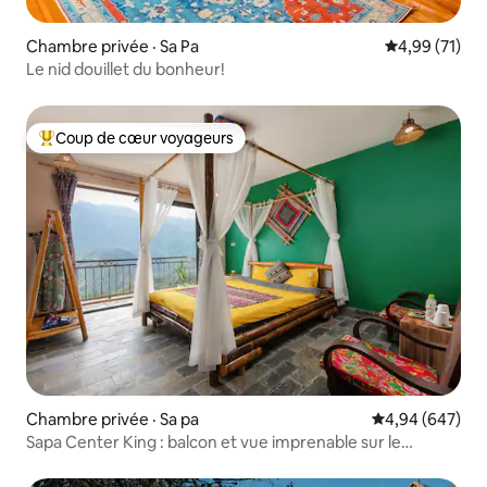
Chambre privée · Sa Pa
Note moyenne
4,99 (71)
Le nid douillet du bonheur!
Coup de cœur voyageurs
Coup de cœur voyageurs parmi les plus aimés
Chambre privée · Sa pa
Note moyenne 
4,94 (647)
Sapa Center King : balcon et vue imprenable sur le
Fansipan