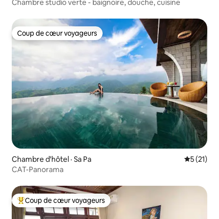
Chambre studio verte - baignoire, douche, cuisine
Coup de cœur voyageurs
Coup de cœur voyageurs
Chambre d'hôtel · Sa Pa
Note moye
5 (21)
CAT-Panorama
Coup de cœur voyageurs
Coup de cœur voyageurs parmi les plus aimés