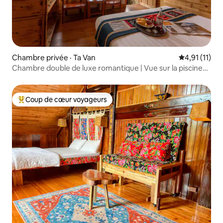
Chambre privée · Ta Van
Note moyenne
4,91 (11)
Chambre double de luxe romantique | Vue sur la piscine
et la montagne
Coup de cœur voyageurs
Coup de cœur voyageurs parmi les plus aimés