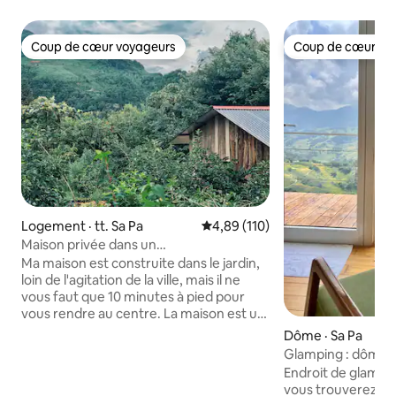
Coup de cœur voyageurs
Coup de cœur vo
Coup de cœur voyageurs
Coup de cœur vo
Logement · tt. Sa Pa
Note moyenne de 4,89 sur 5, 1
4,89 (110)
Maison privée dans un
jardin/~10 minutes à pied du centre
Ma maison est construite dans le jardin,
loin de l'agitation de la ville, mais il ne
vous faut que 10 minutes à pied pour
vous rendre au centre. La maison est un
endroit calme et offre une vue sur la ville
Dôme · Sa Pa
de Sa pa et la montagne Ham Rong.
Glamping : dôme un
Visant à la commodité, la maison dispose
Endroit de glampin
de sa propre salle de bain, d'une petite
vous trouverez à 