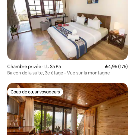
Chambre privée · tt. Sa Pa
Note moyenne 
4,95 (175)
Balcon de la suite, 3e étage - Vue sur la montagne
Coup de cœur voyageurs
Coup de cœur voyageurs