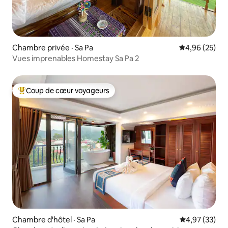
Chambre privée · Sa Pa
Note moyenne
4,96 (25)
Vues imprenables Homestay Sa Pa 2
Coup de cœur voyageurs
Coup de cœur voyageurs parmi les plus aimés
Chambre d'hôtel · Sa Pa
Note moyenne
4,97 (33)