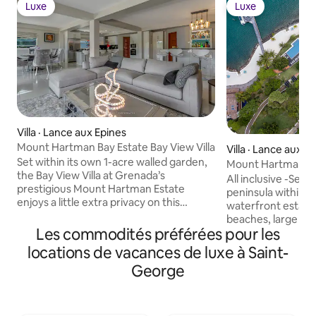
Luxe
Luxe
Luxe
Luxe
Villa · Lance aux Epines
Mount Hartman Bay Estate Bay View Villa
Villa · Lance aux E
Set within its own 1-acre walled garden,
Mount Hartman Ba
the Bay View Villa at Grenada’s
All inclusive -Set 
prestigious Mount Hartman Estate
peninsula within a
enjoys a little extra privacy on this
waterfront estate. Private (man mad
luxurious property. Spend your days
beaches, large inf
lounging by the pool, relaxing in the hot
Les commodités préférées pour les
with swim up bar, 
tub, and gazing out over endless ocean
boats available wit
locations de vacances de luxe à Saint-
views. The open-air layout of the interior
additional cost). This large villa is fully
George
makes it easy to just stroll down to the
staffed with awar
white sand beach at any moment. You’ll
British trained butl
love it. Copyright © Luxury Retreats. All
inclusive luxury va
rights reserved. BEDROOM &
families, corpora