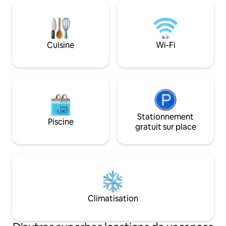
BATHROOM • Bedroom 1 - Primary: King
parties. Very private and the property
size bed, Ensuite bathroom with stand-
has generators, wa
alone shower & bathtub, Television,
Balcony • Bedroom 2: King size
bed, Ensuite bathroom with stand-alone
Cuisine
Wi-Fi
shower & bathtub, Television, Balcony •
Bedroom 3: 2 Twin size beds (can be
converted to a king), Ensuite bathroom
with stand-alone shower, Television,
Balcony, Sea view • Bedroom 4: 2 Twin
size beds (can be converted to a
king), Ensuite bathroom with stand-
Stationnement
alone shower, Television, Balcony, Sea
Piscine
gratuit sur place
view FEATURES & AMENITIES • Wine
cooler OUTDOOR FEATURES • Private
dock • More under “What this place
offers” below • More under “Add-on
services” below
Climatisation