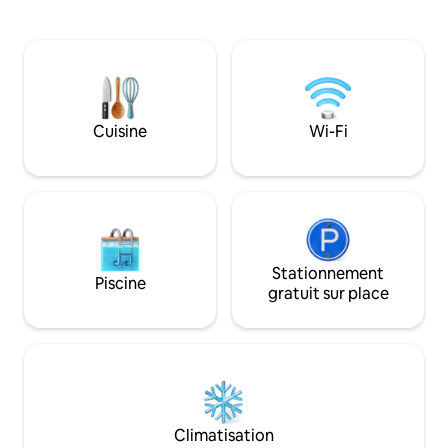
boutiques et à la vie nocturne de
jardin tropical/la 
Holetown et de Speightstown. Profitez
balcon. Les chamb
de votre séjour avec des avantages VIP
balcon avec vue su
comme un yacht privé, une visite de la
luxuriants et une piscine.
distillerie de rhum Mount Gay et des
plage et parasols gratuits.
repas préparés par un chef. Que vous
5 minutes des res
vous détendiez ou que vous exploriez, le
boutiques et de la
Cuisine
Wi-Fi
Carlton offre le meilleur des deux
Holetown. Parfait 
mondes. Réservez votre escapade
familles ou les ami
inoubliable à la Barbade dès aujourd'hui!
confort, de comm
caribéen.
Stationnement
Piscine
gratuit sur place
Climatisation