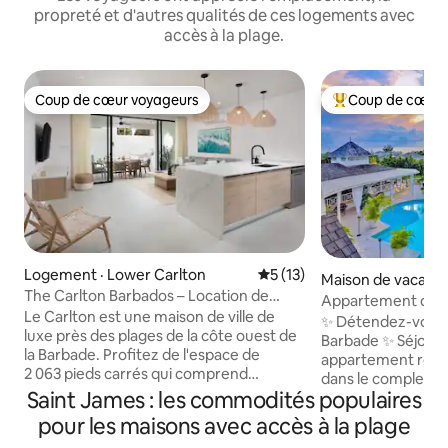
propreté et d'autres qualités de ces logements avec
accès à la plage.
Coup de cœur voyageurs
Coup de cœur 
Coup de cœur voyageurs
Coup de cœur voy
Logement · Lower Carlton
Note moyenne de 5 sur 5, 
5 (13)
Maison de vacance
The Carlton Barbados – Location de
ndfast
Appartement desig
maison de ville de luxe
Le Carlton est une maison de ville de
chambres 2 salles 
✨ Détendez-vous s
luxe près des plages de la côte ouest de
Barbade ✨ Séjour
la Barbade. Profitez de l'espace de
appartement réc
2 063 pieds carrés qui comprend
dans le complexe e
3 chambres, 3 salles de bain, une piscine
Saint James : les commodités populaires
Resort, une com
de plongée, un bain à remous extérieur
perchée sur une cr
pour les maisons avec accès à la plage
et un accès facile aux restaurants, aux
mer depuis le club