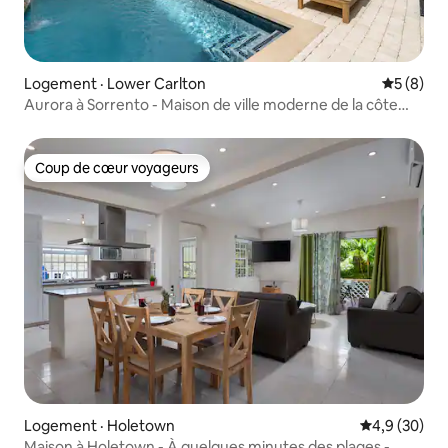
Logement · Lower Carlton
Note moy
5 (8)
Aurora à Sorrento - Maison de ville moderne de la côte
ouest
Coup de cœur voyageurs
Coup de cœur voyageurs
Logement · Holetown
Note moyenn
4,9 (30)
Maison à Holetown - À quelques minutes des plages -