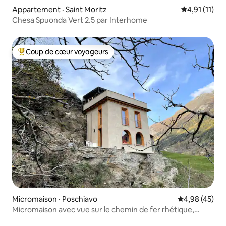
Appartement · Saint Moritz
Note moyenne
4,91 (11)
Chesa Spuonda Vert 2.5 par Interhome
Coup de cœur voyageurs
Coup de cœur voyageurs parmi les plus aimés
Micromaison · Poschiavo
Note moyenne
4,98 (45)
Micromaison avec vue sur le chemin de fer rhétique,
classé au patrimoine mondial de l’UNESCO