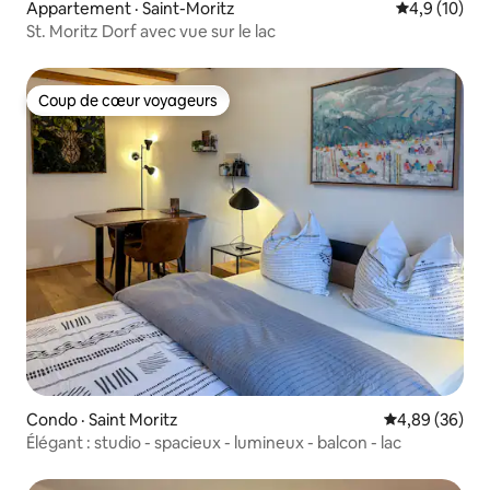
Appartement · Saint-Moritz
Note moyenn
4,9 (10)
St. Moritz Dorf avec vue sur le lac
Coup de cœur voyageurs
Coup de cœur voyageurs
Condo · Saint Moritz
Note moyenne
4,89 (36)
Élégant : studio - spacieux - lumineux - balcon - lac