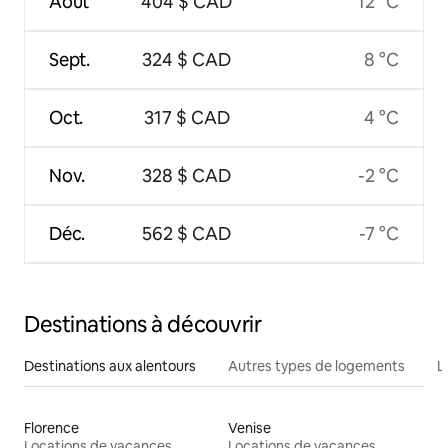
Août
404 $ CAD
12 °C
Sept.
324 $ CAD
8 °C
Oct.
317 $ CAD
4 °C
Nov.
328 $ CAD
-2 °C
Déc.
562 $ CAD
-7 °C
Destinations à découvrir
Destinations aux alentours
Autres types de logements
L
Florence
Venise
Locations de vacances
Locations de vacances