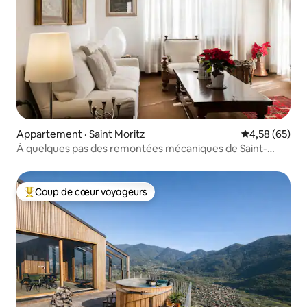
Appartement · Saint Moritz
Note moyenne
4,58 (65)
À quelques pas des remontées mécaniques de Saint-
Moritz
Coup de cœur voyageurs
Coup de cœur voyageurs parmi les plus aimés