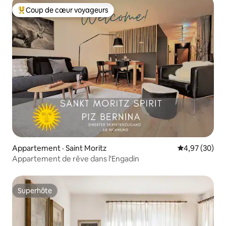
Coup de cœur voyageurs
Coup de cœur voyageurs parmi les plus aimés
Appartement · Saint Moritz
Note moyenne
4,97 (30)
Appartement de rêve dans l'Engadin
Superhôte
Superhôte