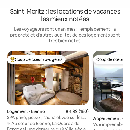
Saint-Moritz : les locations de vacances
les mieux notées
Les voyageurs sont unanimes : l'emplacement, la
propreté et d'autres qualités de ces logements sont
très bien notés.
Coup de cœur voyageurs
Coup de cœur vo
Coup de cœur voyageurs parmi les plus aimés
Coup de cœur vo
Logement · Bienno
Note moyenne de 4,99 sur 5, 1
4,99 (180)
SPA privé, jacuzzi, sauna et vue sur les
Appartement · Sai
Alpes Luxury Home
✨ Au cœur de Bienno, La Quercia del
Vue imprenable sur
Borgo est une demeure du XVIIIe siècle
de St. Moritz