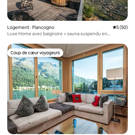
Logement · Piancogno
Note moye
5 (50)
Luxe Home avec baignoire + sauna suspendu en
montagne
Coup de cœur voyageurs
Coup de cœur voyageurs