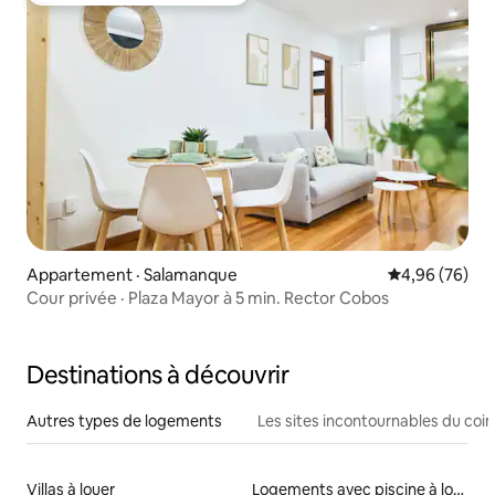
Appartement · Salamanque
Note moyenne
4,96 (76)
Cour privée · Plaza Mayor à 5 min. Rector Cobos
Destinations à découvrir
Autres types de logements
Les sites incontournables du coin
Villas à louer
Logements avec piscine à louer