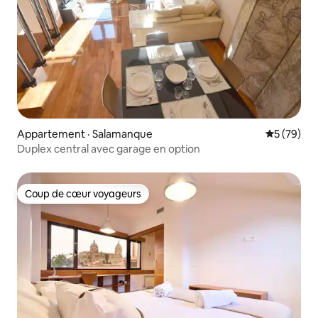
Appartement · Salamanque
Note moye
5 (79)
Duplex central avec garage en option
Coup de cœur voyageurs
Coup de cœur voyageurs