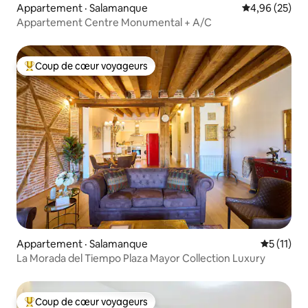
Appartement · Salamanque
Note moyenne
4,96 (25)
Appartement Centre Monumental + A/C
Coup de cœur voyageurs
Coup de cœur voyageurs parmi les plus aimés
Appartement · Salamanque
Note moye
5 (11)
La Morada del Tiempo Plaza Mayor Collection Luxury
Coup de cœur voyageurs
Coup de cœur voyageurs parmi les plus aimés