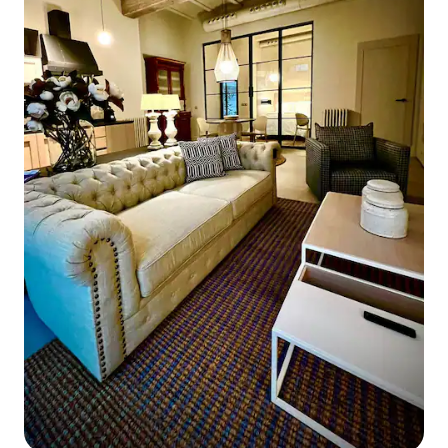
platos, copas de vino, exprimidor para
zumo, tostadora. Tenemos desayunos a
domicilio de una cafetería muy cercana
premian. BAÑOS Dispone de 2 baños
totalmente equipados con ducha amplia
y lavabo. Hay secador de pelo, plancha,
toallas, champú y gel para más
comodidad de su estancia en Salamanca.
Uno de ellos en suite en el dormitorio 2.
Para estancias largas, hacemos limpieza
y cambio de sábanas y toallas
semanalmente o a petición del huésped.
La limpieza es uno de los aspectos en el
que siempre hacemos hincapié especial
porque es clave para cuidar de los
huéspedes, hacer que se sientan
cómodos, a gusto y seguros. Tras la crisis
sanitaria que hemos vivido, la
desinfección será un apartado aún más
importante. Somos extremadamente
exigentes con la limpieza para que el
alojamiento cumpla con todos los
requisitos de higiene y esté impecable
para recibir a los huéspedes: · Nuestra