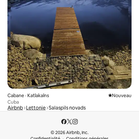
Cabane · Katlakalns
Nouvel hébe
Nouveau
Cuba
Airbnb
Lettonie
Salaspils novads
© 2026 Airbnb, Inc.
Confidentialité
Conditions générales