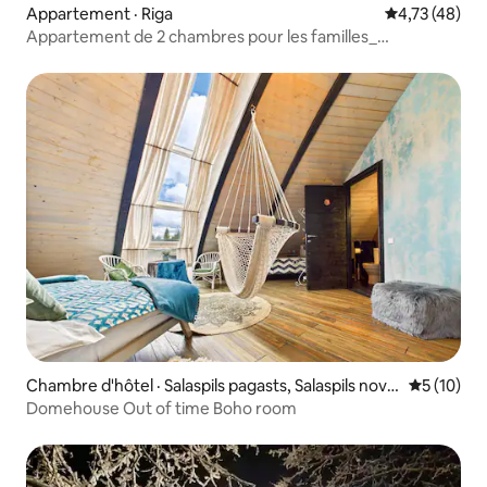
Appartement · Riga
Note moyenne
4,73 (48)
Appartement de 2 chambres pour les familles_
Stationnement et aire de jeux, barbecue
Chambre d'hôtel · Salaspils pagasts, Salaspils nova
Note moye
5 (10)
ds
Domehouse Out of time Boho room