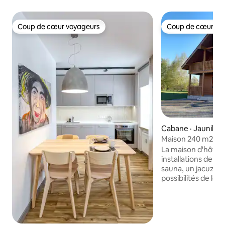
Coup de cœur voyageurs
Coup de cœur vo
Coup de cœur voyageurs
Coup de cœur vo
Cabane · Jaunikšķi
Maison 240 m2, 1 h
sauna, jacuzzi, spo
La maison d'hôtes
installations de loi
sauna, un jacuzzi, 
possibilités de loisi
football, le volleyba
panier). La cuisin
dotée des ustensil
voyageurs peuvent