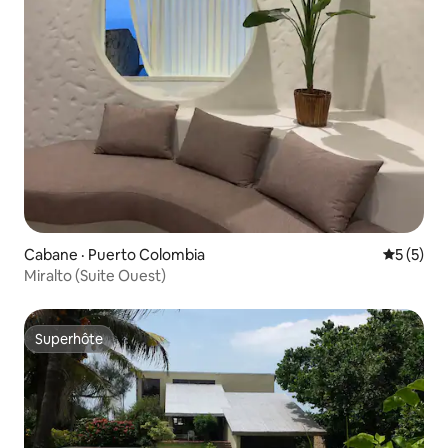
Cabane · Puerto Colombia
Note moy
5 (5)
Miralto (Suite Ouest)
Superhôte
Superhôte