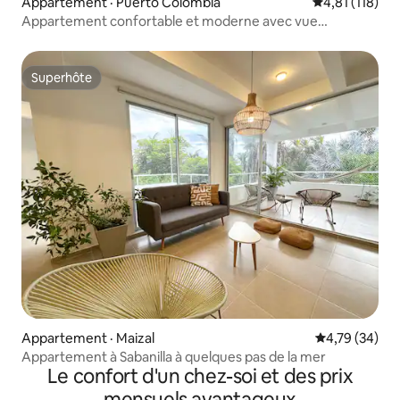
Appartement · Puerto Colombia
Note moyenne 
4,81 (118)
Appartement confortable et moderne avec vue
magnifique sur l'océan
Superhôte
Superhôte
Appartement · Maizal
Note moyenne
4,79 (34)
Appartement à Sabanilla à quelques pas de la mer
Le confort d'un chez-soi et des prix
mensuels avantageux