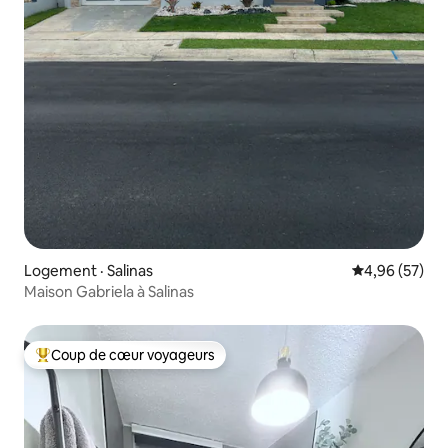
Logement · Salinas
Note moyenne
4,96 (57)
Maison Gabriela à Salinas
Coup de cœur voyageurs
Coup de cœur voyageurs parmi les plus aimés