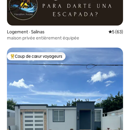
Logement · Salinas
Note moye
5 (63)
maison privée entièrement équipée
Coup de cœur voyageurs
Coup de cœur voyageurs parmi les plus aimés