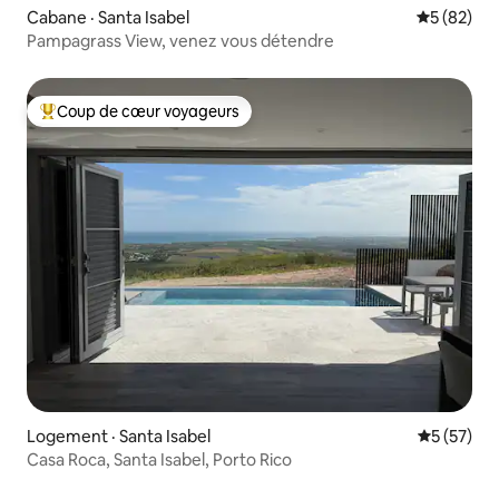
Cabane · Santa Isabel
Note moye
5 (82)
Pampagrass View, venez vous détendre
Coup de cœur voyageurs
Coup de cœur voyageurs parmi les plus aimés
Logement · Santa Isabel
Note moye
5 (57)
Casa Roca, Santa Isabel, Porto Rico