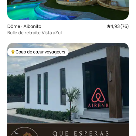
Dôme · Aibonito
Note moyenne
4,93 (76)
Bulle de retraite Vista aZul
Coup de cœur voyageurs
Coup de cœur voyageurs parmi les plus aimés