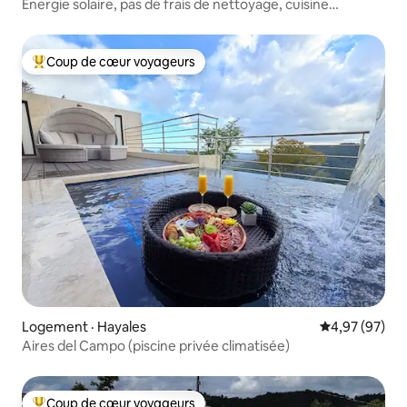
Énergie solaire, pas de frais de nettoyage, cuisine
complète
Coup de cœur voyageurs
Coup de cœur voyageurs parmi les plus aimés
Logement · Hayales
Note moyenne
4,97 (97)
Aires del Campo (piscine privée climatisée)
Coup de cœur voyageurs