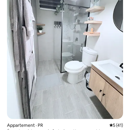
Appartement · PR
Note moye
5 (41)