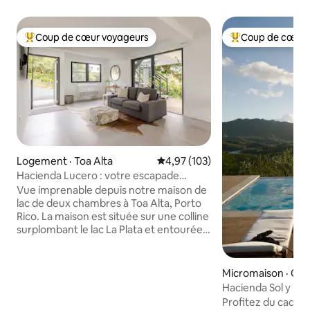
Coup de cœur voyageurs
Coup de cœur 
Coup de cœur voyageurs parmi les plus aimés
Coup de cœur voy
Logement · Toa Alta
Note moyenne de 4,97 sur 5, 1
4,97 (103)
Hacienda Lucero : votre escapade
tropicale au bord du lac
Vue imprenable depuis notre maison de
lac de deux chambres à Toa Alta, Porto
Rico. La maison est située sur une colline
surplombant le lac La Plata et entourée
de 12 acres de forêt tropicale privée.
C'est un endroit calme, parfait pour les
amoureux de la nature, les
Micromaison · Caon
ornithologues et les photographes. Il y a
Hacienda Sol y Lu
environ deux milles de sentiers de
Profitez du cadre
randonnée ainsi que des points de vue