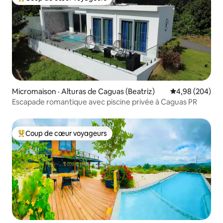
Coup de cœur voyageurs parmi les plus aimés
Micromaison · Alturas de Caguas (Beatriz)
Note moyenne 
4,98 (204)
Escapade romantique avec piscine privée à Caguas PR
Coup de cœur voyageurs
Coup de cœur voyageurs parmi les plus aimés