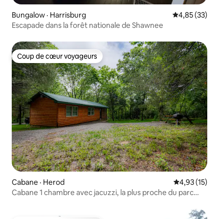
Bungalow · Harrisburg
Note moyenne
4,85 (33)
Escapade dans la forêt nationale de Shawnee
Coup de cœur voyageurs
Coup de cœur voyageurs
Cabane · Herod
Note moyenne
4,93 (15)
Cabane 1 chambre avec jacuzzi, la plus proche du parc
Garden of the Gods