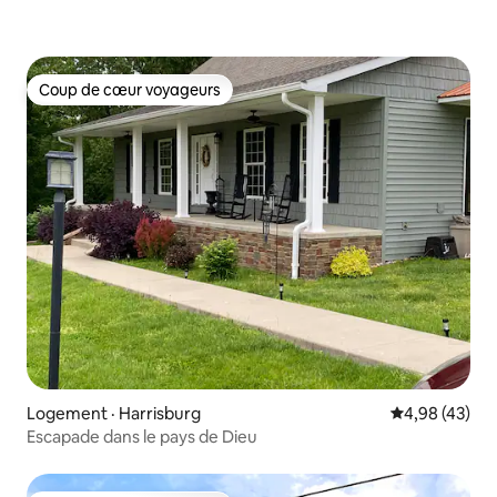
Coup de cœur voyageurs
Coup de cœur voyageurs
Logement · Harrisburg
Note moyenne
4,98 (43)
Escapade dans le pays de Dieu