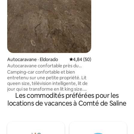
station-service et
mile pour tout ce 
et Harrisburg est
voiture. Si vous a
de chasser dans la
Shawnee, vous ête
voyageurs ont ple
maison, au jacuzzi 
commodités.
Autocaravane · Eldorado
Note moyenne de 4,84 sur 5, 
4,84 (50)
Autocaravane confortable près du
Jardin des Dieux
Camping-car confortable et bien
entretenu sur une petite propriété. Lit
queen size, télévision intelligente, lit de
jour qui se transforme en lit king size.
Les commodités préférées pour les
Grand évier, beaucoup d'espace de
comptoir, beaucoup de rangement.
locations de vacances à Comté de Saline
Chauffage et climatisation pour toutes
les saisons. À quelques minutes en
voiture de Harrisburg ou Eldorado.
C'était notre maison pendant 3 ans
pendant que j'étais un travailleur de la