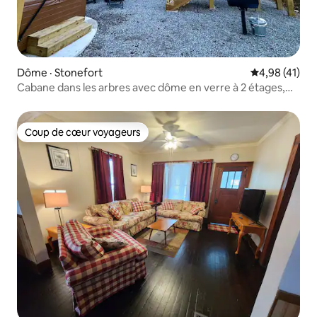
Dôme · Stonefort
Note moyenne
4,98 (41)
Cabane dans les arbres avec dôme en verre à 2 étages,
spa et arcade
Coup de cœur voyageurs
Coup de cœur voyageurs