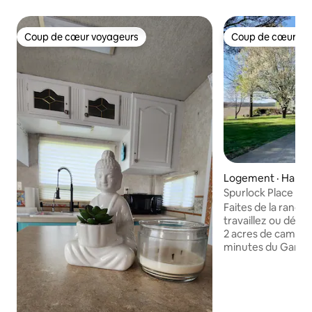
Coup de cœur voyageurs
Coup de cœur vo
Coup de cœur voyageurs
Coup de cœur vo
Logement · Harri
Spurlock Place - F
Shawnee (JACUZZ
Faites de la rando
travaillez ou déte
2 acres de campag
minutes du Garden
maison dispose d'u
connexion Interne
beaucoup d'espac
profiter de la natu