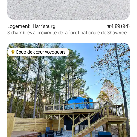
Logement · Harrisburg
Note moyenne
4,89 (94)
3 chambres à proximité de la forêt nationale de Shawnee
Coup de cœur voyageurs
Coup de cœur voyageurs parmi les plus aimés