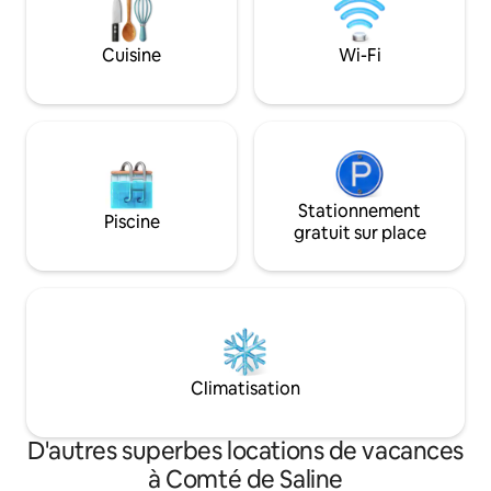
santé en voyage et j'espère qu'elle
pourra continuer à servir les autres. Il est
situé sur un emplacement permanent
Cuisine
Wi-Fi
juste à côté de notre maison avec
électricité, égout et eau raccordés. À
30 minutes du Jardin des Dieux, donc
parfait pour votre base !
Stationnement
Piscine
gratuit sur place
Climatisation
D'autres superbes locations de vacances
à Comté de Saline