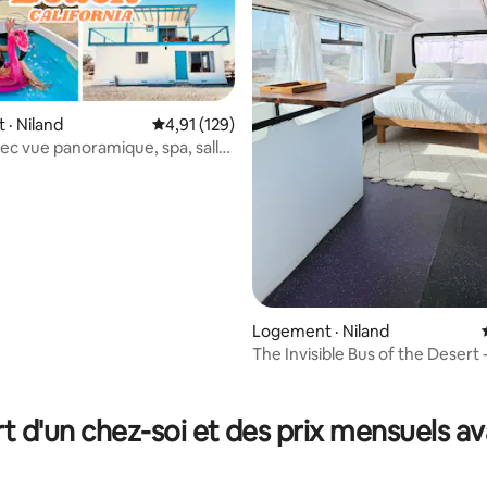
· Niland
Note moyenne de 4,91 sur 5, 129 commentai
4,91 (129)
ec vue panoramique, spa, salle
 très grand lit
Logement · Niland
The Invisible Bus of the Desert -
chambre 1 salle de bain
sur 5, 101 commentaires
t d'un chez-soi et des prix mensuels 