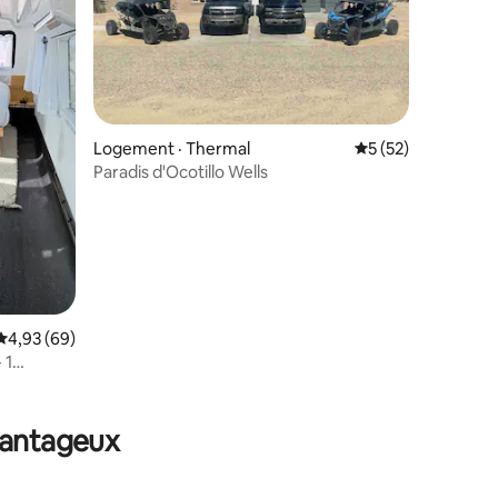
res
Logement · Thermal
Note moyenne de 5
5 (52)
Paradis d'Ocotillo Wells
Note moyenne de 4,93 sur 5, 69 commentaires
4,93 (69)
 1
avantageux