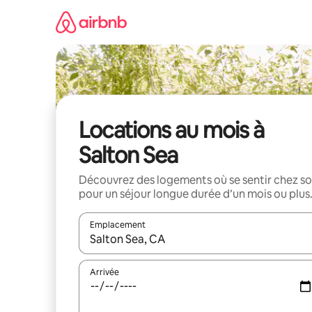
Aller
directement
au
contenu
Locations au mois à
Salton Sea
Découvrez des logements où se sentir chez so
pour un séjour longue durée d’un mois ou plus
Emplacement
Quand les résultats sont affichés, parcourez-les en 
Arrivée