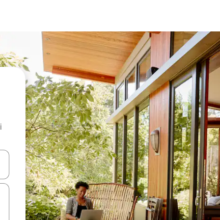
i
.
utilisant les flèches vers le haut et vers le bas, ou en appuyant dessus 