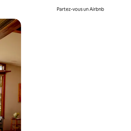
Partez-vous un Airbnb
et en les faisant glisser.