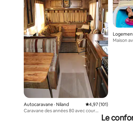
Logement 
Maison av
de jeux et
Autocaravane · Niland
Note moyenne de 4,97 
4,97 (101)
Caravane des années 80 avec cour
Le confor
arrière près de la plage