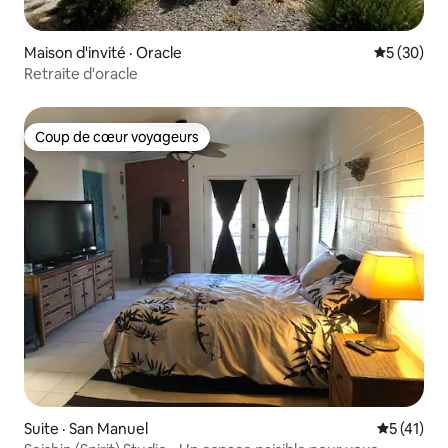
Maison d'invité · Oracle
Note moye
5 (30)
Retraite d'oracle
Coup de cœur voyageurs
Coup de cœur voyageurs
Suite · San Manuel
Note moye
5 (41)