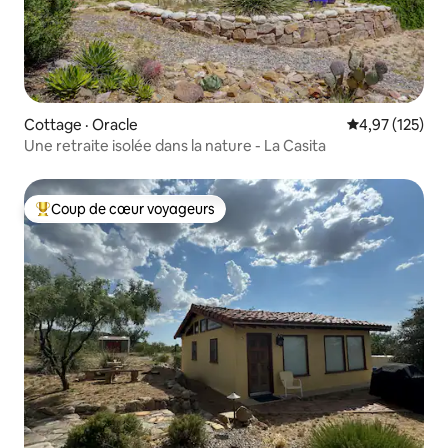
Cottage · Oracle
Note moyenne 
4,97 (125)
Une retraite isolée dans la nature - La Casita
Coup de cœur voyageurs
Coup de cœur voyageurs parmi les plus aimés