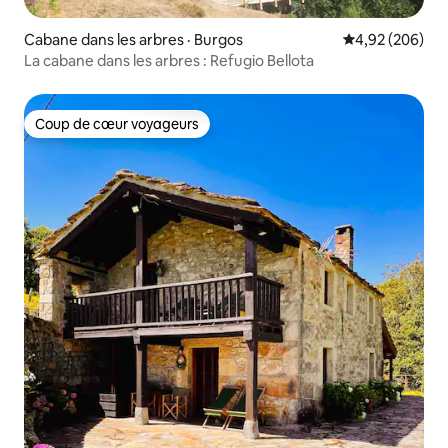
Cabane dans les arbres · Burgos
Note moyenne 
4,92 (206)
La cabane dans les arbres : Refugio Bellota
Coup de cœur voyageurs
Coup de cœur voyageurs