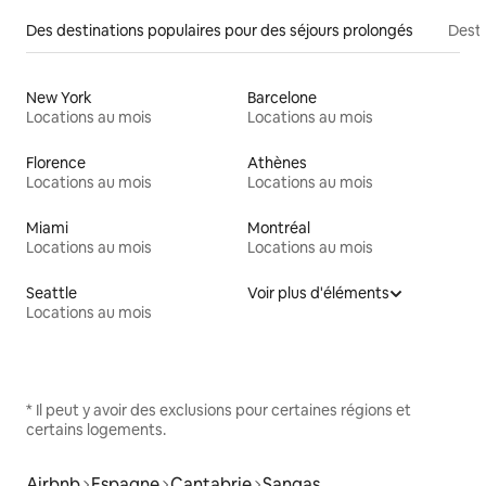
Des destinations populaires pour des séjours prolongés
Desti
New York
Barcelone
Locations au mois
Locations au mois
Florence
Athènes
Locations au mois
Locations au mois
Miami
Montréal
Locations au mois
Locations au mois
Seattle
Voir plus d'éléments
Locations au mois
* Il peut y avoir des exclusions pour certaines régions et
certains logements.
Airbnb
Espagne
Cantabrie
Sangas