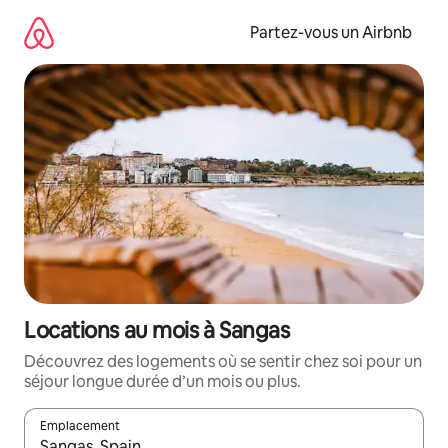
Aller
directement
Partez-vous un Airbnb
au
contenu
Locations au mois à Sangas
Découvrez des logements où se sentir chez soi pour un
séjour longue durée d’un mois ou plus.
Emplacement
Quand les résultats sont affichés, parcourez-les en utilisant les 