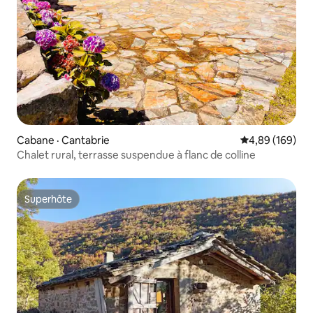
Cabane · Cantabrie
Note moyenne 
4,89 (169)
Chalet rural, terrasse suspendue à flanc de colline
Superhôte
Superhôte