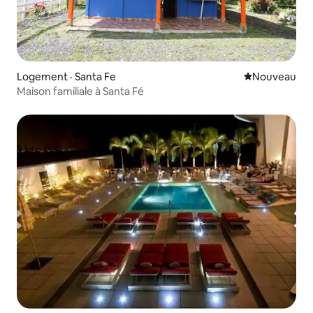
Logement · Santa Fe
Nouvel hébe
Nouveau
Maison familiale à Santa Fé