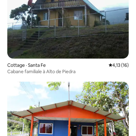
Cottage · Santa Fe
Note moyenne
4,13 (16)
Cabane familiale à Alto de Piedra