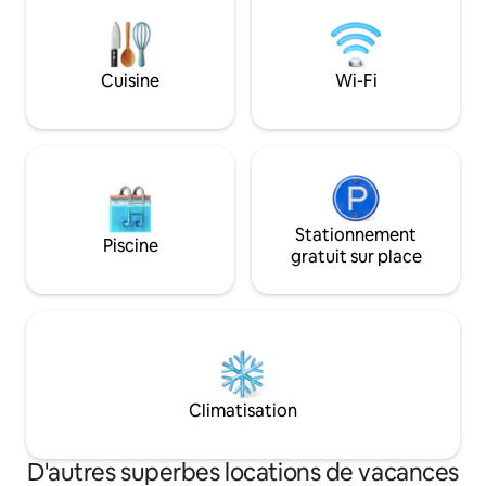
station-service et divers guichets
automatiques. Remarque : tous les
hébergements situés au centre de
Santa Fe sont affectés par le bruit
Cuisine
Wi-Fi
ambiant, en particulier pendant les fins
de semaine et les jours fériés.
Stationnement
Piscine
gratuit sur place
Climatisation
D'autres superbes locations de vacances