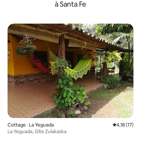
à Santa Fe
Cottage · La Yeguada
Note moyenne
4,18 (17)
La Yeguada, Gîte Zulakaska