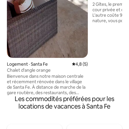
2 Gîtes, le premie
cour privée et d'un
L'autre coûte 95,0
nature, vous pour
climat agréable, v
d'a/c, pour partager avec votre famille
ou vos amis, profite
Internet Wifi dans
chambres , 1 SALLE
à manger, CUISINE
réfrigérateur, uste
Logement · Santa Fe
Note moyenne de 4,8 sur 5,
4,8 (5)
base. À seulement
Santa fe. LES PRIX PEUVENT VARIER
Chalet d'angle orange
SELON LES SAISO
Bienvenue dans notre maison centrale
et récemment rénovée dans le village
de Santa Fe. À distance de marche de la
gare routière, des restaurants, des
Les commodités préférées pour les
cafés, des épiceries et des marchés
artisanaux. Profitez d'une douche
locations de vacances à Santa Fe
chaude, du Wi-Fi Starlink et de
l'emplacement central facile d'accès.
Santa Fe a maintenant une nouvelle
route asphaltée de Santiago ainsi qu'une