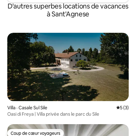
D'autres superbes locations de vacances
à Sant'Agnese
Villa · Casale Sul Sile
Note moy
5 (3)
Oasi di Freya | Villa privée dans le parc du Sile
Coup de cœur voyageurs
Coup de cœur voyageurs