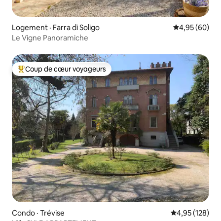
Logement · Farra di Soligo
Note moyenne
4,95 (60)
Le Vigne Panoramiche
Coup de cœur voyageurs
Coup de cœur voyageurs parmi les plus aimés
Condo · Trévise
Note moyenne 
4,95 (128)