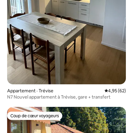
Appartement · Trévise
Note moyenne
4,95 (62)
N7 Nouvel appartement à Trévise, gare + transfert
Coup de cœur voyageurs
Coup de cœur voyageurs