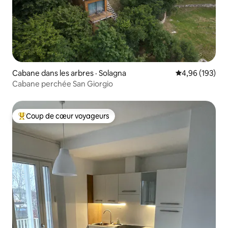
Cabane dans les arbres · Solagna
Note moyenne 
4,96 (193)
Cabane perchée San Giorgio
Coup de cœur voyageurs
Coup de cœur voyageurs parmi les plus aimés