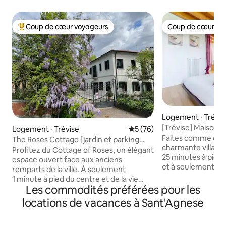
Coup de cœur voyageurs
Coup de cœur vo
Coup de cœur voyageurs parmi les plus aimés
Coup de cœur vo
Logement · Trévis
[Trévise] Maison
Logement · Trévise
Note moyenne de 5 sur 5, 
5 (76)
et confortable
Faites comme che
The Roses Cottage [jardin et parking
charmante villa, s
gratuit]
Profitez du Cottage of Roses, un élégant
25 minutes à pied 
espace ouvert face aux anciens
et à seulement 5 m
remparts de la ville. À seulement
propriété dispose
1 minute à pied du centre et de la vie
2 salles de bain, u
Les commodités préférées pour les
nocturne. Entrée privée, à côté de la
une cuisine entiè
maison des propriétaires, mais avec une
locations de vacances à Sant'Agnese
pouvant accueillir
intimité totale. Jardin et serre pour se
l'extérieur, vous 
détendre ou manger/souper à
petit jardin privé