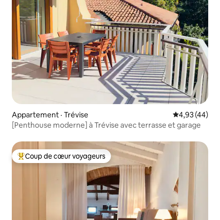
Appartement · Trévise
Note moyenne
4,93 (44)
[Penthouse moderne] à Trévise avec terrasse et garage
Coup de cœur voyageurs
Coup de cœur voyageurs parmi les plus aimés