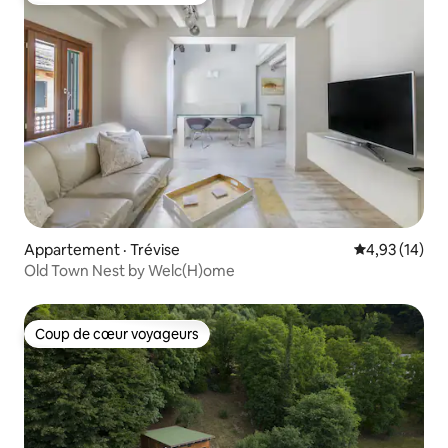
Appartement · Trévise
Note moyenne
4,93 (14)
Old Town Nest by Welc(H)ome
Coup de cœur voyageurs
Coup de cœur voyageurs