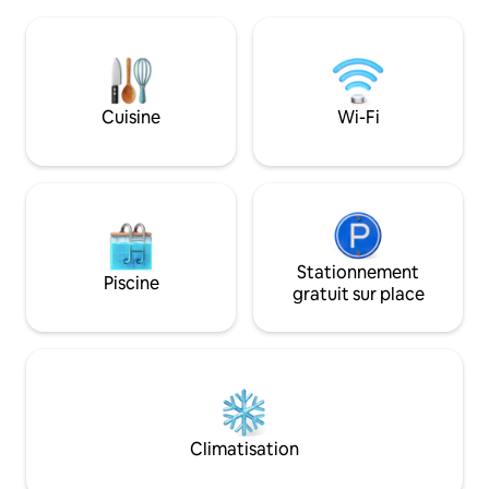
l'extérieur. Petit déjeuner inclus : le
vous trouverez une
réfrigérateur est rempli de tout ce dont
et un restaurant p
vous avez besoin pour le préparer vous-
plats italiens trad
même. Panier de bienvenue et minibar
Trévise Antonio C
inclus. Blanchisserie gratuite.
10 minutes en voit
Stationnement gratuit, vélos gratuits et
Cuisine
Wi-Fi
entreposage des bagages avant/après
l'arrivée ou le départ. Venise à
30 minutes en train.
Stationnement
Piscine
gratuit sur place
Climatisation