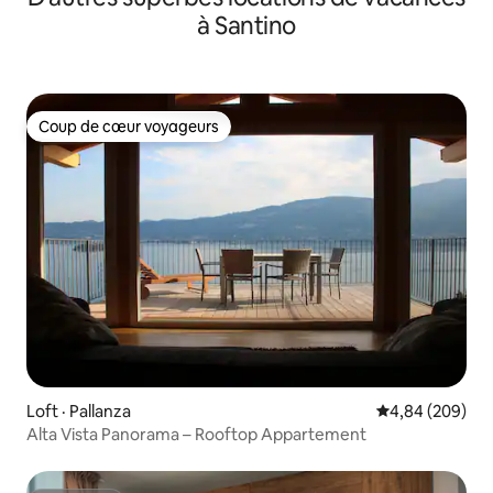
à Santino
Coup de cœur voyageurs
Coup de cœur voyageurs
Loft · Pallanza
Note moyenne 
4,84 (209)
Alta Vista Panorama – Rooftop Appartement