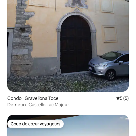
Condo · Gravellona Toce
Note moy
5 (5)
Demeure Castello Lac Majeur
Coup de cœur voyageurs
Coup de cœur voyageurs