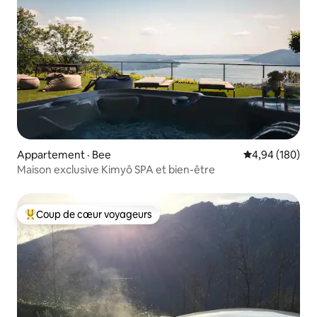
Appartement · Bee
Note moyenne 
4,94 (180)
Maison exclusive Kimyô SPA et bien-être
Coup de cœur voyageurs
Coup de cœur voyageurs parmi les plus aimés