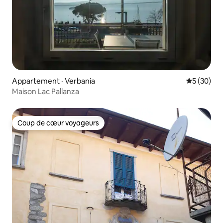
Appartement · Verbania
Note moye
5 (30)
Maison Lac Pallanza
Coup de cœur voyageurs
Coup de cœur voyageurs