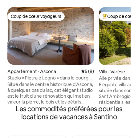
Coup de cœur voyageurs
Coup de cœur 
Coup de cœur voyageurs
Coup de cœur voy
Appartement · Ascona
Note moyenne de 5 sur 5,
5 (8)
Villa · Varèse
Studio « Pietra e Legno » dans le bourg
Aile privée dans u
d'Ascona
avec parc
Situé dans le centre historique d'Ascona,
Élégante villa avec
à quelques pas du lac, cet élégant studio
située dans son pr
est le fruit d'une rénovation qui met en
Sant'Ambrogio, un
valeur la pierre, le bois et les détails
résidentiels les pl
Les commodités préférées pour les
authentiques. Au premier étage d'une
À 10 minutes en v
demeure au caractère tessinois, sur une
(un site du patrim
locations de vacances à Santino
rue piétonne, à proximité du bord du lac,
l'UNESCO) et à 40 
des restaurants, des bus et des
Côme, des destina
commerces (50 m). Lumineuse et
promenades, des 
accueillante, elle est dotée d'un lit
balades à vélo. Bie