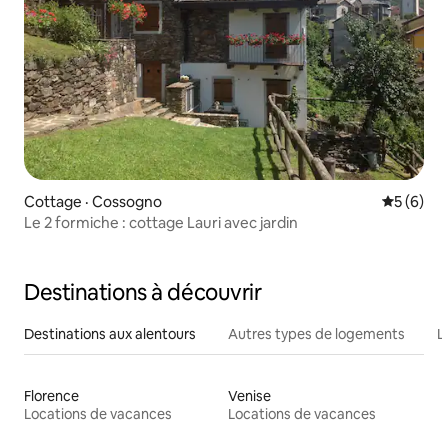
Cottage · Cossogno
Note moy
5 (6)
Le 2 formiche : cottage Lauri avec jardin
Destinations à découvrir
Destinations aux alentours
Autres types de logements
L
Florence
Venise
Locations de vacances
Locations de vacances