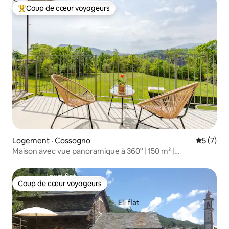
Coup de cœur voyageurs
Coup de cœur voyageurs parmi les plus aimés
Logement · Cossogno
Note moy
5 (7)
Maison avec vue panoramique à 360° | 150 m² |
Stationnement dans la rue
Coup de cœur voyageurs
Coup de cœur voyageurs