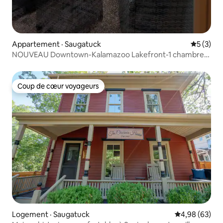
Appartement · Saugatuck
Note moy
5 (3)
NOUVEAU Downtown-Kalamazoo Lakefront-1 chambre,
1 salle de bain
Coup de cœur voyageurs
Coup de cœur voyageurs
Logement · Saugatuck
Note moyenne
4,98 (63)