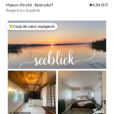
Maison d'invité · Beiersdorf
Note moyenne
4,94 (67)
Regard sur la patrie
Coup de cœur voyageurs
Coup de cœur voyageurs parmi les plus aimés