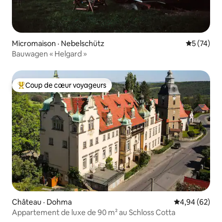
Micromaison · Nebelschütz
Note moye
5 (74)
Bauwagen « Helgard »
Coup de cœur voyageurs
Coup de cœur voyageurs parmi les plus aimés
Château · Dohma
Note moyenne
4,94 (62)
Appartement de luxe de 90 m² au Schloss Cotta