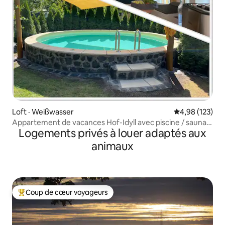
Loft · Weißwasser
Note moyenne 
4,98 (123)
Appartement de vacances Hof-Idyll avec piscine / sauna
Logements privés à louer adaptés aux
tonneau / aire de jeux
animaux
Coup de cœur voyageurs
Coup de cœur voyageurs parmi les plus aimés