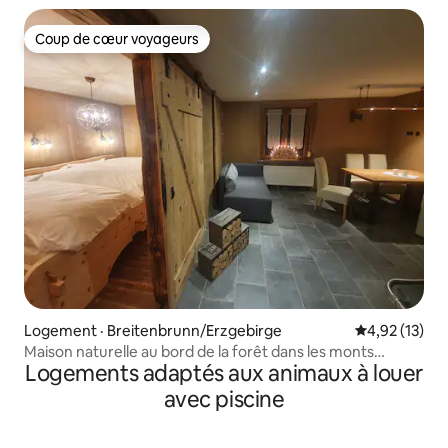
Coup de cœur voyageurs
Coup de cœur voyageurs
Logement · Breitenbrunn/Erzgebirge
Note moyenne
4,92 (13)
Maison naturelle au bord de la forêt dans les monts
Logements adaptés aux animaux à louer
Métallifères
avec piscine