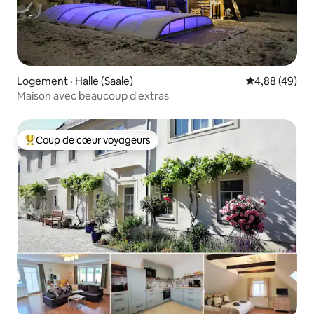
Logement · Halle (Saale)
Note moyenne
4,88 (49)
Maison avec beaucoup d'extras
Coup de cœur voyageurs
Coup de cœur voyageurs parmi les plus aimés