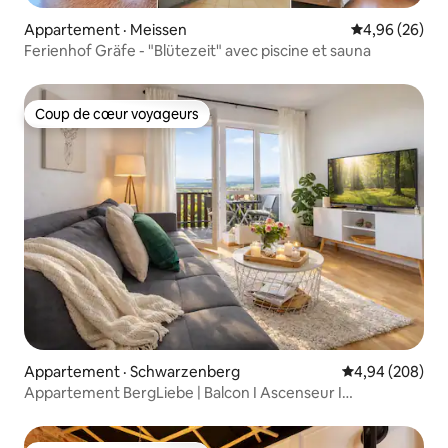
Appartement · Meissen
Note moyenne
4,96 (26)
Ferienhof Gräfe - "Blütezeit" avec piscine et sauna
Coup de cœur voyageurs
Coup de cœur voyageurs
Appartement · Schwarzenberg
Note moyenne 
4,94 (208)
Appartement BergLiebe | Balcon I Ascenseur I
Stationnement