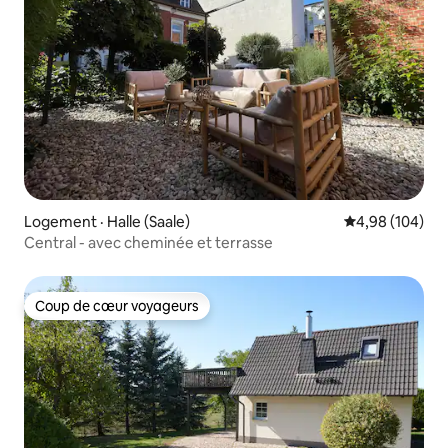
Logement · Halle (Saale)
Note moyenne 
4,98 (104)
Central - avec cheminée et terrasse
Coup de cœur voyageurs
Coup de cœur voyageurs