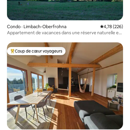
Condo · Limbach-Oberfrohna
Note moyenne 
4,78 (226)
Appartement de vacances dans une réserve naturelle et
à proximité de la ville
Coup de cœur voyageurs
Coup de cœur voyageurs parmi les plus aimés