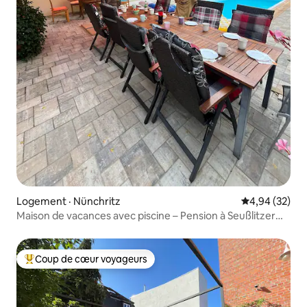
Logement · Nünchritz
Note moyenne
4,94 (32)
Maison de vacances avec piscine – Pension à Seußlitzer
Grund
Coup de cœur voyageurs
Coup de cœur voyageurs parmi les plus aimés