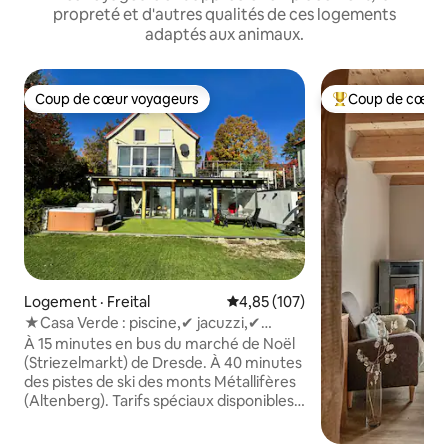
propreté et d'autres qualités de ces logements
adaptés aux animaux.
Coup de cœur voyageurs
Coup de cœur 
Coup de cœur voyageurs
Coup de cœur voy
Logement · Freital
Note moyenne de 4,85 sur 5, 1
4,85 (107)
★Casa Verde : piscine,✔ jacuzzi,✔
sauna,✔ cheminée✔★
À 15 minutes en bus du marché de Noël
(Striezelmarkt) de Dresde. À 40 minutes
des pistes de ski des monts Métallifères
(Altenberg). Tarifs spéciaux disponibles
sur demande pour les groupes calmes et
les familles :) Convient également pour