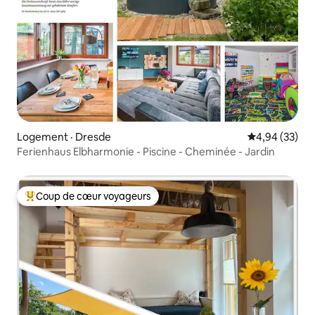
Logement · Dresde
Note moyenne
4,94 (33)
Ferienhaus Elbharmonie - Piscine - Cheminée - Jardin
Coup de cœur voyageurs
Coup de cœur voyageurs parmi les plus aimés