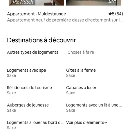
Appartement · Muldestausee
Note moye
5 (54)
Appartement neuf de première classe directement sur le
lac de la Mulde
Destinations à découvrir
Autres types de logements
Choses à faire
Logements avec spa
Gîtes à la ferme
Saxe
Saxe
Résidences de tourisme
Cabanes à louer
Saxe
Saxe
Auberges de jeunesse
Logements avec un lit à une hauteur accessible
Saxe
Saxe
Logements à louer au bord d'un lac
Voir plus d'éléments
Saxe