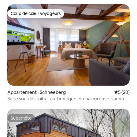
Coup de cœur voyageurs
Coup de cœur voyageurs
Appartement · Schneeberg
Note moye
5 (20)
Suite sous les toits – authentique et chaleureuse, sauna
privé
Superhôte
Superhôte