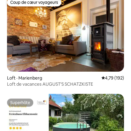
Coup de cœur voyageurs
Coup de cœur voyageurs
Loft · Marienberg
Note moyenne 
4,79 (192)
Loft de vacances AUGUST'S SCHATZKISTE
Superhôte
Superhôte