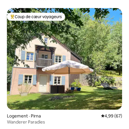
Coup de cœur voyageurs
Coup de cœur voyageurs parmi les plus aimés
Logement · Pirna
Note moyenne
4,99 (67)
Wanderer Paradies