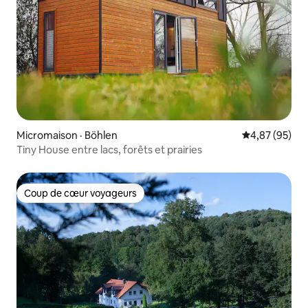
Micromaison · Böhlen
Note moyenne
4,87 (95)
Tiny House entre lacs, forêts et prairies
Coup de cœur voyageurs
Coup de cœur voyageurs