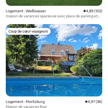
Logement · Weißwasser
Note moyenne 
4,89 (102)
maison de vacances spacieuse avec place de parking et
jardin
Coup de cœur voyageurs
Coup de cœur voyageurs
Logement · Moritzburg
Note moyenne
4,97 (36)
Maison de vacances Rosi