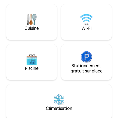
propriété. Elle commence sur la piste
forêt de Thuringe
cyclable de Rennsteig à Oberhof et se
installations sport
termine à Einhausen sur la piste cyclable
Schmiedefeld) son
de la vallée de la Werra. Vous pouvez
accessibles en vo
emprunter des vélos gratuitement chez
ainsi qu'en trans
nous. La piscine extérieure est à env.
Meiningen, Erfurt
Cuisine
Wi-Fi
300 mètres. Les domaines de
méritent égalemen
randonnée et de ski sur la crête de la
facilement accessi
forêt de Thuringe sont rapidement
accessibles.
Stationnement
Piscine
gratuit sur place
Climatisation