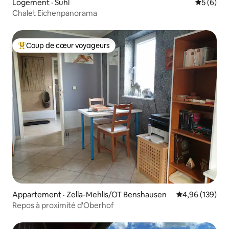
Logement · Suhl
Note moy
5 (6)
Chalet Eichenpanorama
Coup de cœur voyageurs
Coup de cœur voyageurs parmi les plus aimés
Appartement · Zella-Mehlis/OT Benshausen
Note moyenne 
4,96 (139)
Repos à proximité d'Oberhof