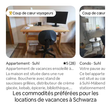
Coup de cœur voyageurs
Coup de cœur vo
Coup de cœur voyageurs parmi les plus aimés
Coup de cœur vo
Appartement · Suhl
Note moyenne de 5 sur 5, 
5 (28)
Condo · Suhl
Appartement de vacances ensoleillé à
Votre pause au mil
Suhl sur la piste cyclable
Idyllique et calme.
La maison est située dans une rue
Ce bel appartem
calme. Boucherie avec stand de
est situé au cœur 
saucisses grillées, distributeur de crème
à Suhl-Mäbendorf
glacée, kebab, épicerie, bibliothèque,
stationnement sur
Les commodités préférées pour les
distributeur automatique de billets,
jardin de ferme à p
restaurant et église sont juste au coin de
cyclable de la vall
locations de vacances à Schwarza
la rue. La piste cyclable de la vallée de la
directement devan
Hasel passe directement devant la
domaines skiables