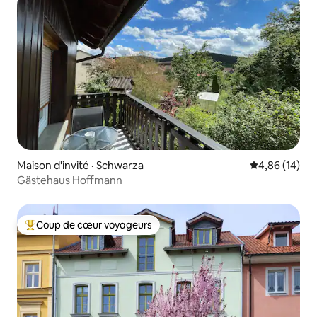
Maison d'invité · Schwarza
Note moyenne
4,86 (14)
Gästehaus Hoffmann
Coup de cœur voyageurs
Coup de cœur voyageurs parmi les plus aimés