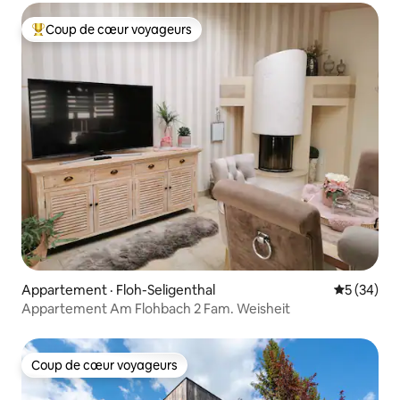
Coup de cœur voyageurs
Coup de cœur voyageurs parmi les plus aimés
Appartement · Floh-Seligenthal
Note moye
5 (34)
Appartement Am Flohbach 2 Fam. Weisheit
Coup de cœur voyageurs
Coup de cœur voyageurs