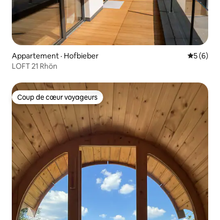
Appartement · Hofbieber
Note moy
5 (6)
LOFT 21 Rhön
Coup de cœur voyageurs
Coup de cœur voyageurs