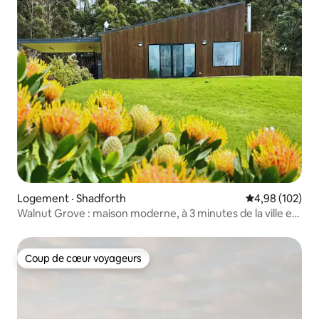
Logement · Shadforth
Note moyenne 
4,98 (102)
Walnut Grove : maison moderne, à 3 minutes de la ville et
avec vue
Coup de cœur voyageurs
Coup de cœur voyageurs