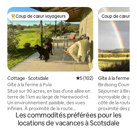
Coup de cœur voyageurs
Coup de cœur vo
Coup de cœur voyageurs parmi les plus aimés
Coup de cœur vo
Cottage · Scotsdale
Note moyenne de 5 sur 5, 1
5 (102)
Gîte à la ferme · S
Gîte à la ferme à Pula
Birdsong Country
Situé sur 90 acres, en bas d'une allée en
Séjourner à Birds
terre de 1 km au large de Harewood rd .
incroyable de gîte 
Un environnement paisible, des vues
côté de la route de
infinies. À proximité de la route
proximité des plag
Les commodités préférées pour les
touristique. À 15 minutes du Danemark
pédestres, au cœur
À 20 minutes des lumières de la plage ,
Il y a plusieurs re
locations de vacances à Scotsdale
des piscines vertes, des rochers
dans la région du 
d'éléphants. Promenade , pistes
sur la véranda du 