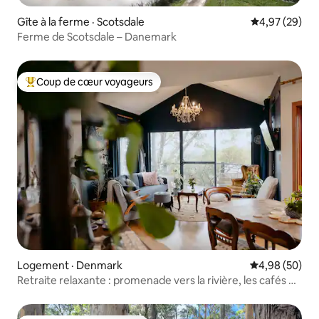
Gîte à la ferme · Scotsdale
Note moyenne
4,97 (29)
Ferme de Scotsdale – Danemark
Coup de cœur voyageurs
Coup de cœur voyageurs parmi les plus aimés
Logement · Denmark
Note moyenne
4,98 (50)
Retraite relaxante : promenade vers la rivière, les cafés et
les bars à vin