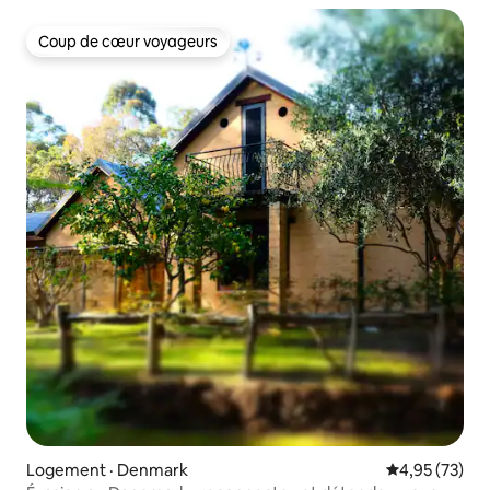
Coup de cœur voyageurs
Coup de cœur voyageurs
Logement · Denmark
Note moyenne
4,95 (73)