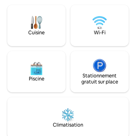
cyclables à proximité. Le chalet est un lit
un plateau de fro
lumineux aéré de 2 lits, 2 salles de bain
admirant nos mag
,beaucoup d'espace à l'intérieur et une
soleil et en recevan
véranda pour profiter de l'extérieur . Feu
gredines et de pi
de bois pour les nuits d'hiver. Cour
est idyllique. Nous incluons du bacon,
clôturée à l'arrière pour le chien , les
des œufs, du pain 
Cuisine
Wi-Fi
chiens peuvent marcher sur la propriété
machine à café et 
mais doivent toujours être sous
recharge de VE est
contrôle. Magnifique escapade toute
l'année.
Stationnement
Piscine
gratuit sur place
Climatisation