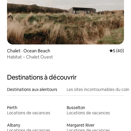
Chalet · Ocean Beach
Note moye
5 (40)
Habitat – Chalet Ouest
Destinations à découvrir
Destinations aux alentours
Les sites incontournables du coin
Perth
Busselton
Locations de vacances
Locations de vacances
Albany
Margaret River
Locations de vacances
Locations de vacances