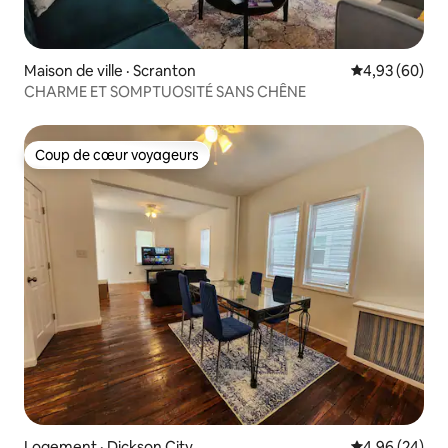
Maison de ville · Scranton
Note moyenne
4,93 (60)
CHARME ET SOMPTUOSITÉ SANS CHÊNE
Coup de cœur voyageurs
Coup de cœur voyageurs
Logement · Dickson City
Note moyenne
4,96 (24)