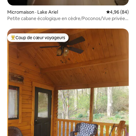
Micromaison · Lake Ariel
Note moyenne
4,96 (84)
Petite cabane écologique en cèdre/Poconos/Vue privée
sur la forêt
Coup de cœur voyageurs
Coup de cœur voyageurs parmi les plus aimés