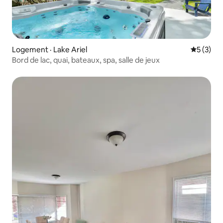
Logement · Lake Ariel
Note moy
5 (3)
Bord de lac, quai, bateaux, spa, salle de jeux