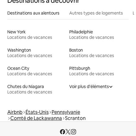
Destinations à découvrir
Destinations aux alentours
Autres types de logements
L
New York
Philadelphie
Locations de vacances
Locations de vacances
Washington
Boston
Locations de vacances
Locations de vacances
Ocean City
Pittsburgh
Locations de vacances
Locations de vacances
Chutes du Niagara
Voir plus d'éléments
Locations de vacances
Airbnb
États-Unis
Pennsylvanie
Comté de Lackawanna
Scranton