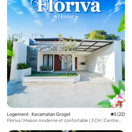
Logement · Kecamatan Grogol
Note moye
5 (22)
Floriva | Maison moderne et confortable | 3 CH | Centre
commercial Pakuwon