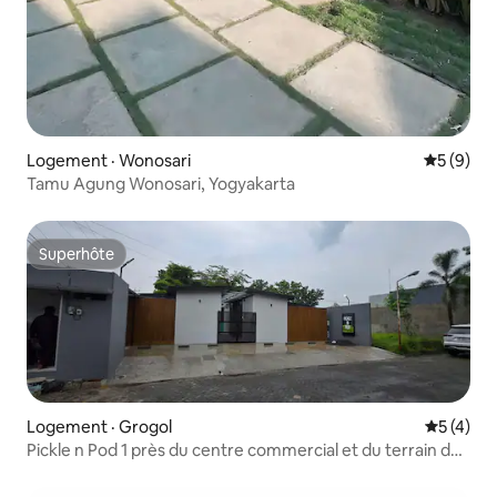
Logement · Wonosari
Note moy
5 (9)
Tamu Agung Wonosari, Yogyakarta
Superhôte
Superhôte
Logement · Grogol
Note moy
5 (4)
Pickle n Pod 1 près du centre commercial et du terrain de
pickleball