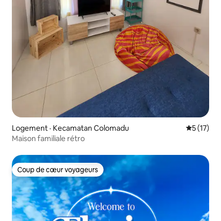
Logement · Kecamatan Colomadu
Note moye
5 (17)
Maison familiale rétro
Coup de cœur voyageurs
Coup de cœur voyageurs