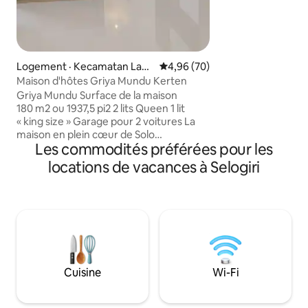
stade Manahan, de
Grand Mall, du Lo
d'innombrables re
Séjournez chez n
expérience authent
Logement · Kecamatan Law
Note moyenne de 4,96 sur 5, 
4,96 (70)
patrimoniale de Ja
eyan
Maison d'hôtes Griya Mundu Kerten
Griya Mundu Surface de la maison
180 m2 ou 1937,5 pi2 2 lits Queen 1 lit
« king size » Garage pour 2 voitures La
maison en plein cœur de Solo
Les commodités préférées pour les
Installations : 1. Téléviseur 50 pouces
(Netflix inclus) 2. Climatisation dans
locations de vacances à Selogiri
chaque pièce 3. Chauffe-eau 4. Wifii 5.
Sèche-cheveux 6. Cuisine standard de
l'appareil 7. Lave-linge 8. Fer à repasser
9. Micro ondes 10. Réfrigérateur 11.
Distributeur Autres remarques 1. À 18
minutes de l'aéroport 2. À 10 minutes de
la gare de Balapan. 3. À 5 minutes du
Sriwedari ou du stade Manahan 4. À 10
Cuisine
Wi-Fi
minutes de la mosquée Sheikh Zayed