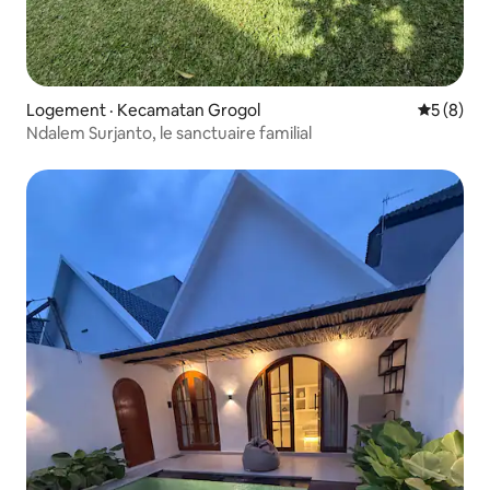
Logement · Kecamatan Grogol
Note moy
5 (8)
Ndalem Surjanto, le sanctuaire familial