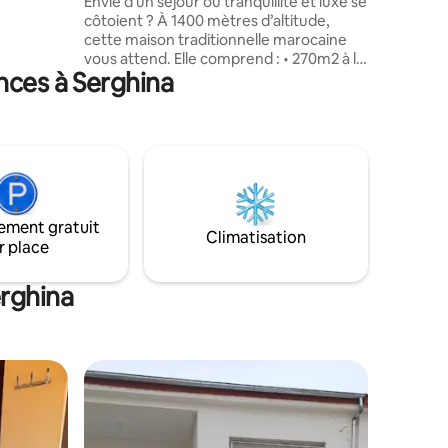
Envie d’un séjour où tranquillité et luxe se
côtoient ? À 1400 mètres d’altitude,
cette maison traditionnelle marocaine
vous attend. Elle comprend : • 270m2 à la
nces à Serghina
déco envoûtante répartis sur 2 étages •
Une magnifique piscine 🏊 • 3 terrasses
avec jardin et arbres fruitiers et vue sur
les montagnes • 4 salons cosy aux
canapés généreux • 4 salles de bain
élégantes • 5 chambres douillettes avec
TV • Une cuisine équipée Réservez, dès
maintenant, votre séjour !
ement gratuit
Climatisation
r place
erghina