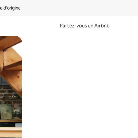
e d'origine
Partez-vous un Airbnb
et en les faisant glisser.