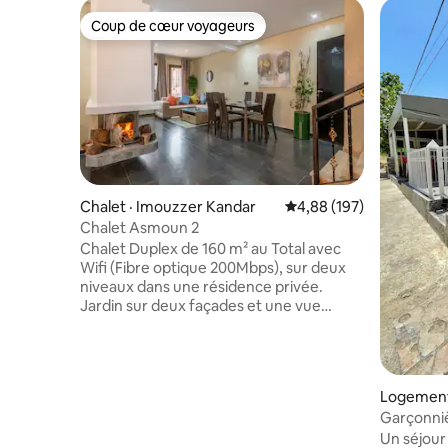
Coup de cœur voyageurs
Coup de cœur voyageurs
Chalet · Imouzzer Kandar
Note moyenne de 4,88 
4,88 (197)
Chalet Asmoun 2
Chalet Duplex de 160 m² au Total avec
Wifi (Fibre optique 200Mbps), sur deux
niveaux dans une résidence privée.
Jardin sur deux façades et une vue
agréable sur la forêt. Pas de vis-à-vis
avec un garage privé en sous-sol. Le
chalet se trouve dans une résidence
calme et sécurisée 24h/24 à 5 min de Ain
Logement
Soultane. le RDC se compose d'un grand
Garçonni
salon + un séjour + une cuisine équipée +
Kandar
Un séjour 
salle de bain. L'étage se compose de 3