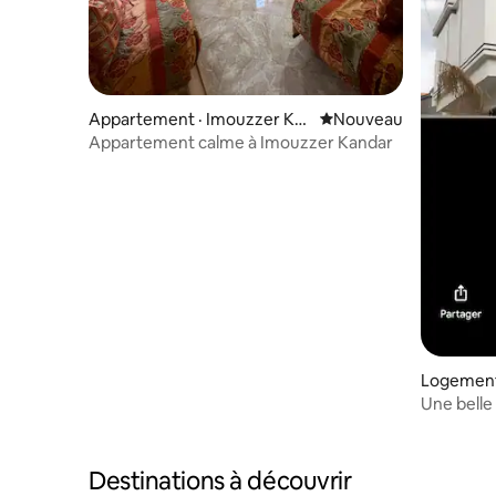
Appartement · Imouzzer Ka
Nouvel hébergement
Nouveau
ndar
Appartement calme à Imouzzer Kandar
Logement
Une belle 
Destinations à découvrir