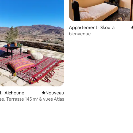
Appartement · Skoura
bienvenue
4 sur 5, 5 commentaires
 · Aichoune
Nouvel hébergement
Nouveau
se. Terrasse 145 m² & vues Atlas