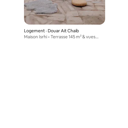
Logement · Douar Ait Chaib
Maison Isrhi • Terrasse 145 m² & vues
Atlas
res