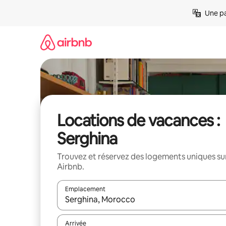
Aller
Une pa
directement
au
contenu
Locations de vacances :
Serghina
Trouvez et réservez des logements uniques su
Airbnb.
Emplacement
Quand les résultats sont affichés, parcourez-les en 
Arrivée