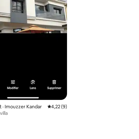
 · Imouzzer Kandar
Note moyenne de 4,22 sur 5, 9 commentai
4,22 (9)
villa