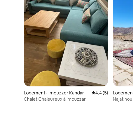
Logement · Imouzzer Kandar
Note moyenne de 4,
4,4 (5)
Logement
Chalet Chaleureux à imouzzar
Najat hou