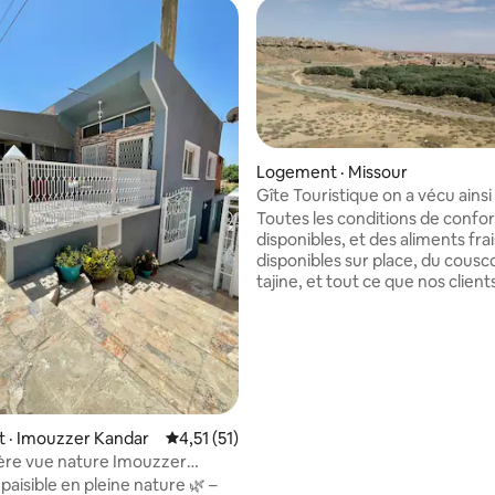
Logement · Missour
Gîte Touristique on a vécu ainsi
Maroc
Toutes les conditions de confor
sur 5, 197 commentaires
disponibles, et des aliments fra
disponibles sur place, du cousc
tajine, et tout ce que nos client
souhaitent avoir, si le touriste v
le sud du Maroc, Zagora, Merz
Errachidia, et Ouarzazate, il fa
par la ville de Missor, et le site 
est à l'entrée La ville de Missour le
versant nord de la route nationa
reliant Nador et Missour Nous sommes
 · Imouzzer Kandar
Note moyenne de 4,51 sur 5, 51 commentai
4,51 (51)
au service de nos hôtes dans le 
ère vue nature Imouzzer
paisible en pleine nature 🌿 –