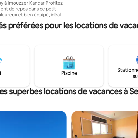
 à Imouzzer Kandar Profitez
nt de repos dans ce petit
leureux et bien équipé, idéal
ouple (avec acte de mariage)
 préférées pour les locations de vaca
 seule. Espace : studio
 modeste, lumineux et bien
hambre : lit double
le. Salon : coin détente avec
. Cuisine : équipée pour vos
les. Salle de bain :
lle. Extérieur : terrasse avec
vue dégagée sur la nature et la
Stationn
i
Piscine
su
es superbes locations de vacances à S