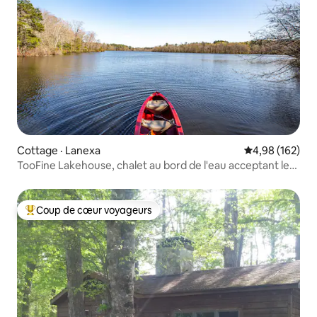
Cottage · Lanexa
Note moyenne 
4,98 (162)
TooFine Lakehouse, chalet au bord de l'eau acceptant les
animaux de compagnie
Coup de cœur voyageurs
Coup de cœur voyageurs parmi les plus aimés