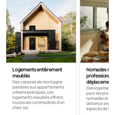
Logements entièrement
Nomades num
meublés
professionnel
déplacement
Des cabanes de montagne
paisibles aux appartements
Des logements
urbains pratiques, ces
pour les profes
logements meublés offrent
nomades et trav
toutes les commodités d'un
distance avec le
chez-soi.
espaces de trav