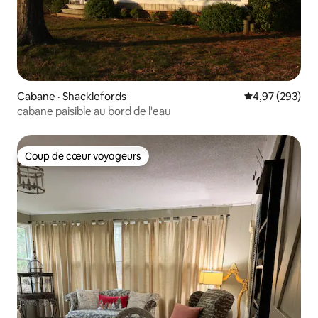
Cabane · Shacklefords
Note moyenne 
4,97 (293)
cabane paisible au bord de l'eau
Coup de cœur voyageurs
Coup de cœur voyageurs