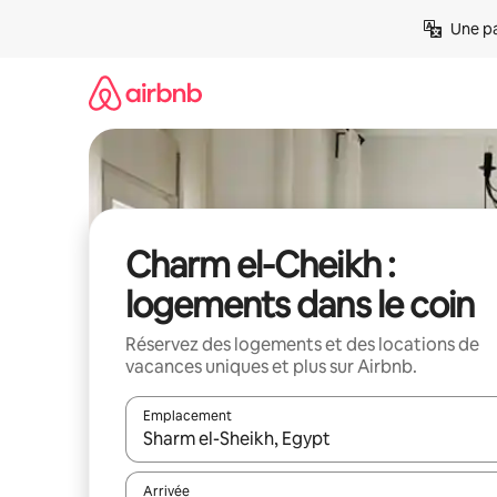
Aller
Une pa
directement
au
contenu
Charm el-Cheikh :
logements dans le coin
Réservez des logements et des locations de
vacances uniques et plus sur Airbnb.
Emplacement
Quand les résultats sont affichés, parcourez-les en 
Arrivée