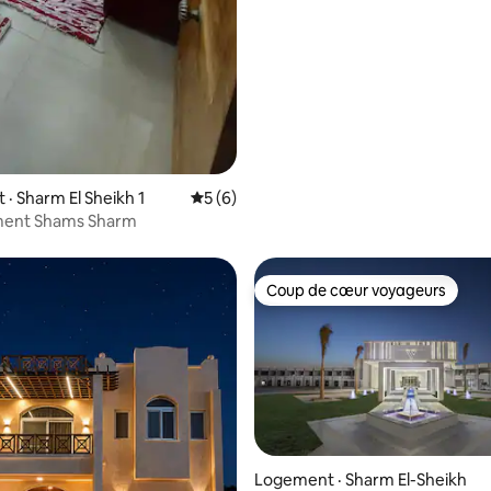
· Sharm El Sheikh 1
Note moyenne de 5 sur 5, 6 commentai
5 (6)
ent Shams Sharm
Coup de cœur voyageurs
Coup de cœur voyageurs
Logement · Sharm El-Sheikh