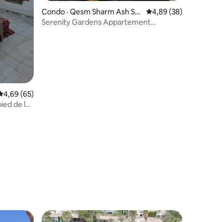
Condo · Qesm Sharm Ash Sh
Note moyenne de 4,89
4,89 (38)
eikh
Serenity Gardens Appartement
2 chambres
Note moyenne de 4,69 sur 5, 65 commentaires
4,69 (65)
ied de la