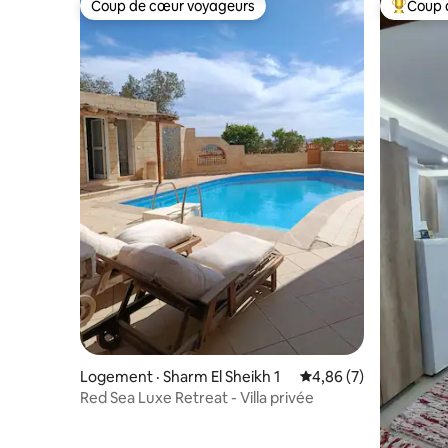
Coup de cœur voyageurs
Coup 
Coup de cœur voyageurs
Coup de 
Logement · Sharm El Sheikh 1
Note moyenne de 4,8
4,86 (7)
Red Sea Luxe Retreat - Villa privée