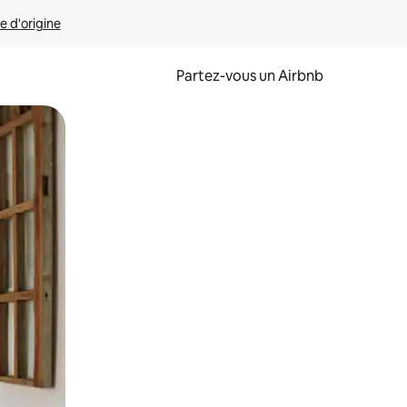
e d'origine
Partez-vous un Airbnb
et en les faisant glisser.