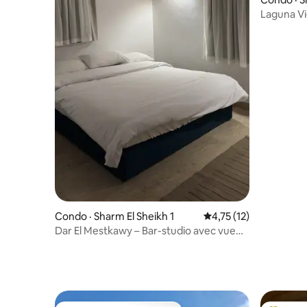
Laguna Vie
proche de
Condo · Sharm El Sheikh 1
Note moyenne de 4,75
4,75 (12)
Dar El Mestkawy – Bar-studio avec vue
sur la piscine