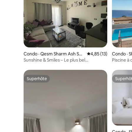
Condo · Qesm Sharm Ash She
Note moyenne de 4,85
4,85 (13)
Condo · S
ikh
Sunshine & Smiles – Le plus bel
Piscine à
appartement de Nabq
sur la mer
Superhôte
Superhô
Superhôte
Superhô
Condo · S