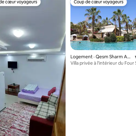
de cœur voyageurs
Coup de cœur voyageurs
cœur voyageurs parmi les plus aimés
Coup de cœur voyageurs
Logement · Qesm Sharm Ash
Sheikh
Villa privée à l'intérieur du Fou
Resort
6 sur 5, 7 commentaires