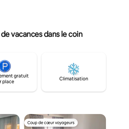
des dômes aérés, un jardin clos et une
mpris une
piscine privée, impatiente de vous
s de yoga
accueillir dans son espace paisible,
relaxant et énergisant.
, de
lasse
 de vacances dans le coin
ement gratuit
Climatisation
r place
Coup de cœur voyageurs
les plus aimés
Coup de cœur voyageurs