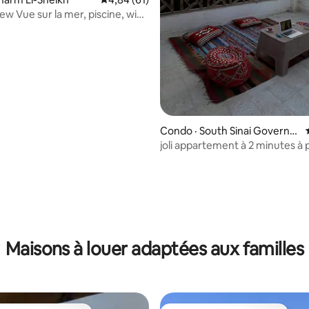
w Vue sur la mer, piscine, wifi,
 l'aéroport
Condo · South Sinai Governor
ate
joli appartement à 2 minutes à p
mer
 sur 5, 12 commentaires
Maisons à louer adaptées aux familles