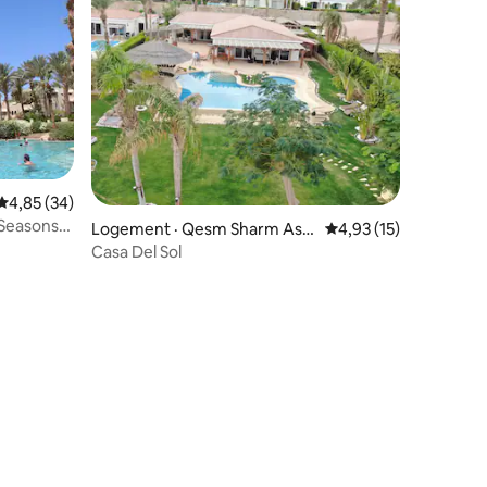
Note moyenne de 4,85 sur 5, 34 commentaires
4,85 (34)
r Seasons
Logement · Qesm Sharm Ash
Note moyenne de 4,9
4,93 (15)
Sheikh
Casa Del Sol