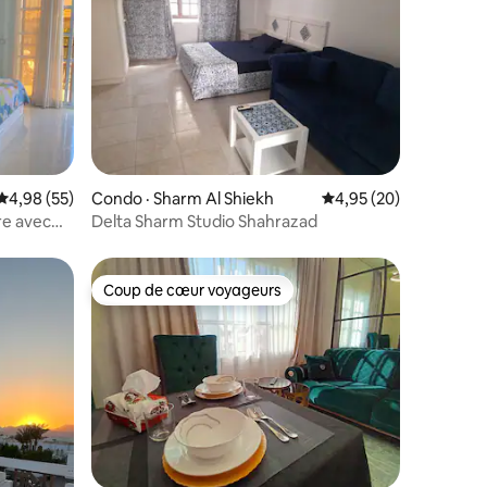
res
Note moyenne de 4,98 sur 5, 55 commentaires
4,98 (55)
Condo · Sharm Al Shiekh
Note moyenne de 4,95
4,95 (20)
re avec
Delta Sharm Studio Shahrazad
Coup de cœur voyageurs
Coup de cœur voyageurs
res