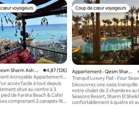
 cœur voyageurs
Coup de cœur voyageurs
 cœur voyageurs
Coup de cœur voyageurs
Qesm Sharm Ash Sh
Note moyenne de 4,87 sur 5, 126 commentai
4,87 (126)
Appartement · Qesm Sharm
ent incroyable Appartement
Ash Sheikh
Tranquil Luxury Flat - Four Sea
i-Fi gratuit
'un accès facile à tout depuis
Resort
Découvrez une oasis tranquille
tement situé au centre à 3
notre chalet de 2 chambres au
 pied de Farsha Beach & Cafe!
Seasons Resort, Sharm El Sheikh. Dor
kea comprenant 2 canapés-lits
confortablement à quatre et av
fi gratuit illimité, télévision.
terrasses privées, offrant un c
ntièrement équipée dans un
serein pour les petits déjeuners
alme et confortable dans une
boissons du soir. Proche des piscines, des
itué à
restaurants et de deux plages p
ans le centre de Sharm el
l'emplacement est incomparab
Profitez d'un accès gratuit aux
 sur 5, 21 commentaires