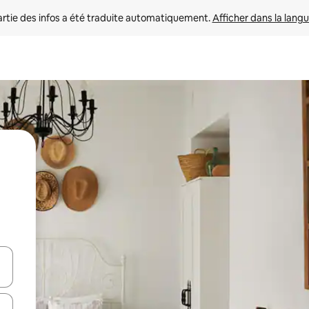
rtie des infos a été traduite automatiquement. 
Afficher dans la langu
utilisant les flèches vers le haut et vers le bas, ou en appuyant dessus 