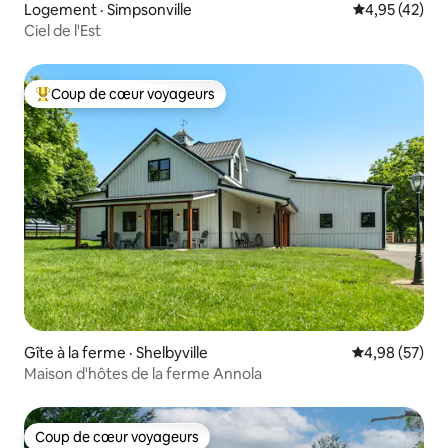
Logement · Simpsonville
Note moyenne
4,95 (42)
Ciel de l'Est
Coup de cœur voyageurs
Coup de cœur voyageurs parmi les plus aimés
Gîte à la ferme · Shelbyville
Note moyenne
4,98 (57)
Maison d'hôtes de la ferme Annola
Coup de cœur voyageurs
Coup de cœur voyageurs