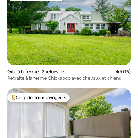
Gîte à la ferme · Shelbyville
Note moye
5 (16)
Retraite à la ferme Chickapoo avec chevaux et chiens
Coup de cœur voyageurs
Coup de cœur voyageurs parmi les plus aimés