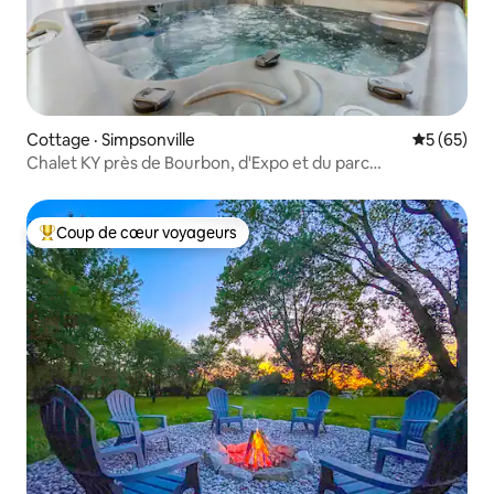
Cottage · Simpsonville
Note moye
5 (65)
Chalet KY près de Bourbon, d'Expo et du parc
équestre | Spas extérieur
Coup de cœur voyageurs
Coup de cœur voyageurs parmi les plus aimés