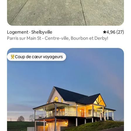
Logement · Shelbyville
Note moyenne
4,96 (27)
Parris sur Main St - Centre-ville, Bourbon et Derby!
Coup de cœur voyageurs
Coup de cœur voyageurs parmi les plus aimés