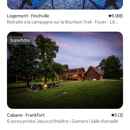
Logement · Finchville
Note moye
5 (88)
Retraite à la campagne sur la Bourbon Trail - Foyer - Lit
King size
Superhôte
Superhôte
Cabane · Frankfort
Note moy
5 (3)
6 acres privés! Jacuzzi/théâtre | Gamers | Salle d'arcade