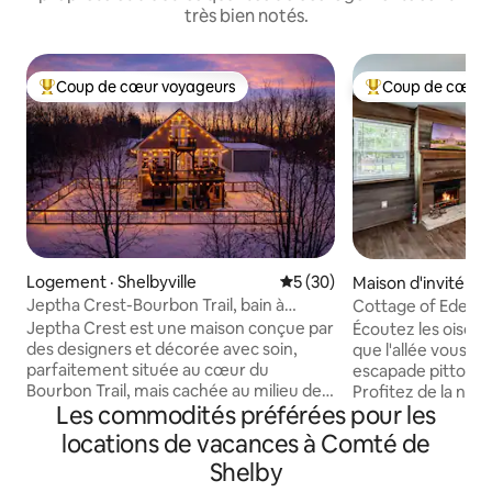
très bien notés.
Coup de cœur voyageurs
Coup de cœur 
Coup de cœur voyageurs parmi les plus aimés
Coup de cœur voy
Logement · Shelbyville
Note moyenne de 5 sur 5, 
5 (30)
Maison d'invité · S
Jeptha Crest-Bourbon Trail, bain à
Cottage of Eden. S
remous, sauna, chiens acceptés
bourbon dans le c
Jeptha Crest est une maison conçue par
Écoutez les oisea
des designers et décorée avec soin,
que l'allée vous gu
parfaitement située au cœur du
escapade pittores
Bourbon Trail, mais cachée au milieu des
Profitez de la natu
Les commodités préférées pour les
arbres et des paysages naturels. Bien
entouré d'arbres, p
qu’il soit situé au centre, on a
poulailler et d'un 
locations de vacances à Comté de
l’impression d’être dans une forêt
depuis la terrasse
Shelby
privée, où l’on profite d’une intimité et
10 minutes de la vi