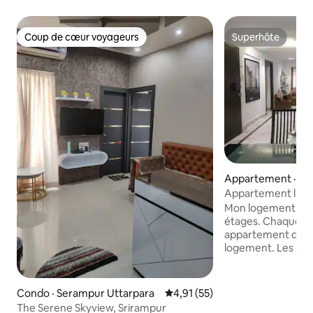
Coup de cœur voyageurs
Superhôte
Coup de cœur voyageurs
Superhôte
Appartement · Ca
Appartement luxu
Mon logement est
étages. Chaque ét
appartement de 3 b
logement. Les 3 
publiés sur Airbnb. Mon logement N'E
PAS un bungalow ni 
est une caractér
Condo · Serampur Uttarpara
Note moyenne de 4,91 sur 5, 
4,91 (55)
tous mes 3 Airbnb
The Serene Skyview, Srirampur