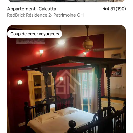
Appartement · Calcutta
Note moyenne 
4,81 (190)
RedBrick Résidence 2- Patrimoine GH
Coup de cœur voyageurs
Coup de cœur voyageurs