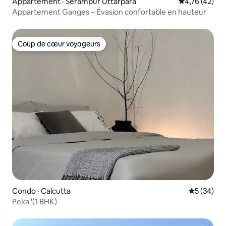
Appartement · Serampur Uttarpara
Note moyenne
4,76 (42)
Appartement Ganges ~ Évasion confortable en hauteur
Coup de cœur voyageurs
Coup de cœur voyageurs
Condo · Calcutta
Note moye
5 (34)
Peka '(1 BHK)