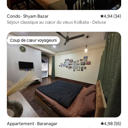
Condo · Shyam Bazar
Note moyenne
4,94 (34)
Séjour classique au cœur du vieux Kolkata - Deluxe
Coup de cœur voyageurs
Coup de cœur voyageurs
Appartement · Baranagar
Note moyenne
4,98 (55)