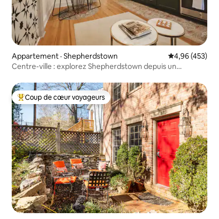
Appartement · Shepherdstown
Note moyenne 
4,96 (453)
Centre-ville : explorez Shepherdstown depuis un
confortable appartement d'une chambre
Coup de cœur voyageurs
Coup de cœur voyageurs parmi les plus aimés