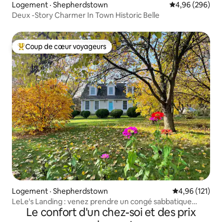
Logement · Shepherdstown
Note moyenne 
4,96 (296)
Deux -Story Charmer In Town Historic Belle
Coup de cœur voyageurs
Coup de cœur voyageurs parmi les plus aimés
Logement · Shepherdstown
Note moyenne 
4,96 (121)
LeLe's Landing : venez prendre un congé sabbatique
Le confort d'un chez-soi et des prix
Scrabble