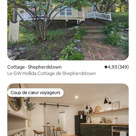
Cottage · Shepherdstown
Note moyenne 
4,93 (349)
Le GW Hollida Cottage de Shepherdstown
Coup de cœur voyageurs
Coup de cœur voyageurs