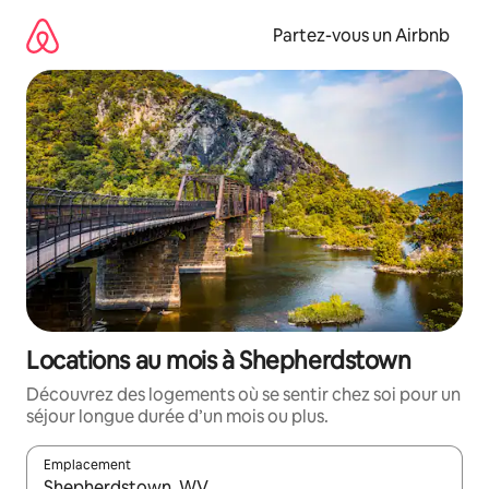
Aller
directement
Partez-vous un Airbnb
au
contenu
Locations au mois à Shepherdstown
Découvrez des logements où se sentir chez soi pour un
séjour longue durée d’un mois ou plus.
Emplacement
Quand les résultats sont affichés, parcourez-les en utilisant les 