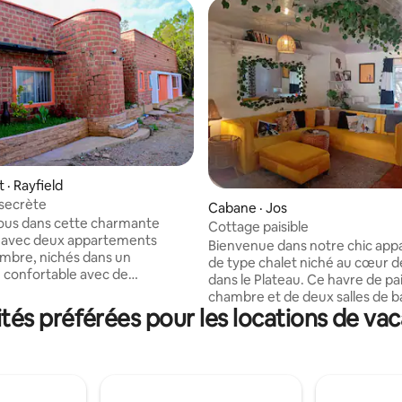
· Rayfield
 secrète
Cabane · Jos
ous dans cette charmante
Cottage paisible
é avec deux appartements
Bienvenue dans notre chic ap
mbre, nichés dans un
de type chalet niché au cœur d
confortable avec de
dans le Plateau. Ce havre de pa
arbres et à quelques pas d'un
chambre et de deux salles de b
uille. Les appartements offrent
és préférées pour les locations de vac
l'endroit idéal pour les amoureu
te paisible, et disposent
nature. Cet espace est parfait 
 de vie et de restauration
couples à la recherche d'une 
ont décorés avec goût, créant
romantique, les amoureux de la
sphère chaleureuse et
les voyageurs en solo qui explor
nte. Les chambres disposent de
ville, les voyageurs d'affaires e