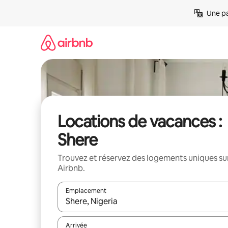
Aller
Une pa
directement
au
contenu
Locations de vacances :
Shere
Trouvez et réservez des logements uniques su
Airbnb.
Emplacement
Quand les résultats sont affichés, parcourez-les en 
Arrivée