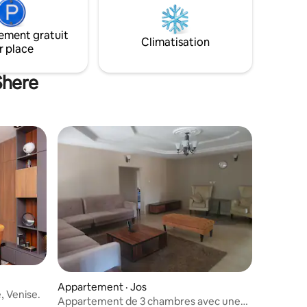
Laissez-
quartier calme et familial, il offre le
turelle de
mélange idéal de sérénité et
ement gratuit
de soleil
d'accessibilité pour votre petite location
Climatisation
r place
avec la
à Jos. Accès facile aux magasins du
quartier.
Shere
Appartement · Jos
 Venise.
Appartement de 3 chambres avec une