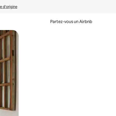
e d'origine
Partez-vous un Airbnb
et en les faisant glisser.