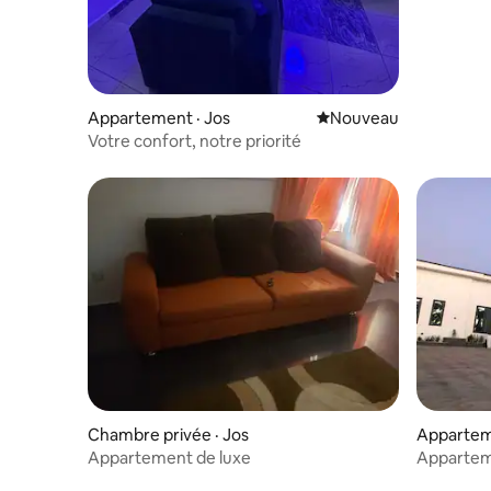
Appartement · Jos
Nouvel hébergement
Nouveau
Votre confort, notre priorité
Chambre privée · Jos
Appartem
Appartement de luxe
Apparteme
entièrem