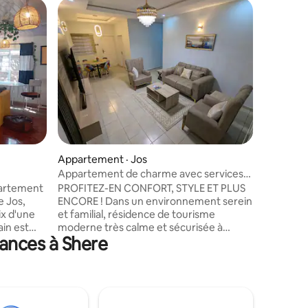
Appartem
Arche H
Une ambi
accueill
vous déte
Avec des
conçues 
confort u
accueilla
Twin Nest
famille. 
mélange p
Appartement · Jos
de style 
Appartement de charme avec services
de paix e
hôteliers à Rantya, Jos
partement
PROFITEZ-EN CONFORT, STYLE ET PLUS
mémorabl
e Jos,
ENCORE ! Dans un environnement serein
ix d'une
et familial, résidence de tourisme
ain est
moderne très calme et sécurisée à
ances à Shere
x de la
Rantya, Jos. Parfait pour les familles, les
pour les
touristes et les voyageurs d'affaires,
escapade
l'appartement dispose d'intérieurs
 nature,
élégants, d'une alimentation fiable, d'une
ent la
connexion Wi-Fi haut débit et d'une
t ceux qui
sécurité de premier ordre. Niché dans un