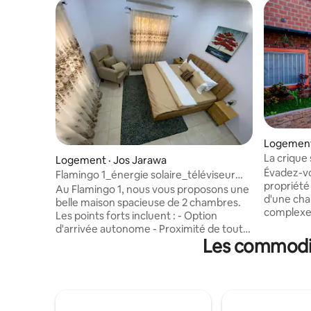
Logement 
La crique
Logement · Jos Jarawa
Évadez-v
Flamingo 1_énergie solaire_téléviseur
propriét
intelligent_cuisine équipée_café
Au Flamingo 1, nous vous proposons une
d'une cha
belle maison spacieuse de 2 chambres.
complexe 
Les points forts incluent : - Option
nombreux 
d'arrivée autonome - Proximité de tout
lac tranq
Les commodit
ce que Jos offre - Sécurité 24 h/24 et
une retrai
7 j/7 - Wifi illimité - Parking
d'espaces
supplémentaire -Un complexe vert
ouverts s
luxuriant - Lit king size - Lit tiroir taille
une atmo
Queen - Serviettes et linge de lit
accueilla
supplémentaires - Un logement prêt à